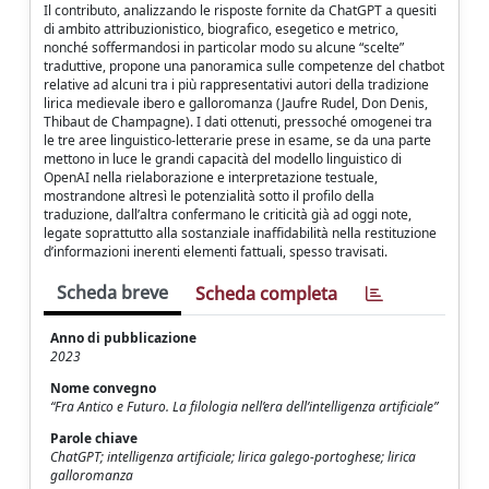
Il contributo, analizzando le risposte fornite da ChatGPT a quesiti
di ambito attribuzionistico, biografico, esegetico e metrico,
nonché soffermandosi in particolar modo su alcune “scelte”
traduttive, propone una panoramica sulle competenze del chatbot
relative ad alcuni tra i più rappresentativi autori della tradizione
lirica medievale ibero e galloromanza (Jaufre Rudel, Don Denis,
Thibaut de Champagne). I dati ottenuti, pressoché omogenei tra
le tre aree linguistico-letterarie prese in esame, se da una parte
mettono in luce le grandi capacità del modello linguistico di
OpenAI nella rielaborazione e interpretazione testuale,
mostrandone altresì le potenzialità sotto il profilo della
traduzione, dall’altra confermano le criticità già ad oggi note,
legate soprattutto alla sostanziale inaffidabilità nella restituzione
d’informazioni inerenti elementi fattuali, spesso travisati.
Scheda breve
Scheda completa
Anno di pubblicazione
2023
Nome convegno
“Fra Antico e Futuro. La filologia nell’era dell’intelligenza artificiale”
Parole chiave
ChatGPT; intelligenza artificiale; lirica galego-portoghese; lirica
galloromanza