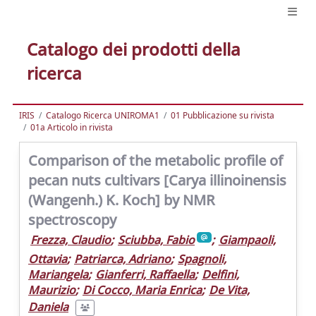
Catalogo dei prodotti della
ricerca
IRIS
Catalogo Ricerca UNIROMA1
01 Pubblicazione su rivista
01a Articolo in rivista
Comparison of the metabolic profile of
pecan nuts cultivars [Carya illinoinensis
(Wangenh.) K. Koch] by NMR
spectroscopy
Frezza, Claudio
;
Sciubba, Fabio
;
Giampaoli,
Ottavia
;
Patriarca, Adriano
;
Spagnoli,
Mariangela
;
Gianferri, Raffaella
;
Delfini,
Maurizio
;
Di Cocco, Maria Enrica
;
De Vita,
Daniela