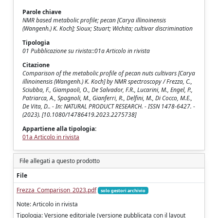
Parole chiave
NMR based metabolic profile; pecan [Carya illinoinensis
(Wangenh.) K. Koch]; Sioux; Stuart; Wichita; cultivar discrimination
Tipologia
01 Pubblicazione su rivista::01a Articolo in rivista
Citazione
Comparison of the metabolic profile of pecan nuts cultivars [Carya
illinoinensis (Wangenh.) K. Koch] by NMR spectroscopy / Frezza, C.,
Sciubba, F., Giampaoli, O., De Salvador, F.R., Lucarini, M., Engel, P.,
Patriarca, A., Spagnoli, M., Gianferri, R., Delfini, M., Di Cocco, M.E.,
De Vita, D.. - In: NATURAL PRODUCT RESEARCH. - ISSN 1478-6427. -
(2023). [10.1080/14786419.2023.2275738]
Appartiene alla tipologia:
01a Articolo in rivista
File allegati a questo prodotto
File
Frezza_Comparison_2023.pdf
solo gestori archivio
Note: Articolo in rivista
Tipologia: Versione editoriale (versione pubblicata con il layout