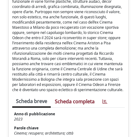
funzionale in varie forme plastiche, strutture audaci, décor
coordinato di arredi, grafica combinata, illuminazione disegnata,
opere d’arte. Purtroppo non sempre viene riconosciuto il valore,
non solo estetico, ma anche funzionale, di questi luoghi,
modificandoli pesantemente, come nel caso dell’ex Cinema
Maestoso a Milano da poco recuperato con vocazione sportiva
oppure, sempre nel capoluogo lombardo, lo storico Cinema
Odeon che entro il 2024 sarà riconvertito in super store; oppure
l’inserimento della residenza nell’ex Cinema Ariston a Pisa
attraverso una completa demolizione; ma anche la
rifunzionalizzazione dei molti cinema progettati da Riccardo
Morandi a Roma, solo per citare interventi recenti. Tuttavia,
possiamo anche trovare casi emblematici in cui viene mantenuta
la funzione originaria, come il Cinema Centrale di Udine che sarà
restituito alla città e rimarrà centro culturale, il Cinema
Modernissimo a Bologna che integra sala proiezione con spazi
per laboratori ed esposizioni, oppure il Cinema Odeon a Firenze
che è diventato uno spazio eclettico di sperimentazione culturale.
Scheda breve
Scheda completa
Anno di pubblicazione
2023
Parole chiave
Cinema; recupero; architettura; città