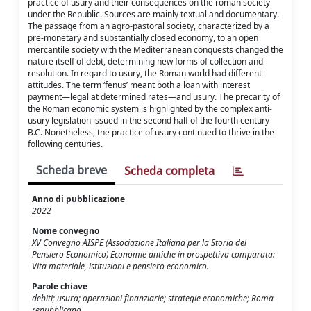
practice of usury and their consequences on the roman society
under the Republic. Sources are mainly textual and documentary.
The passage from an agro-pastoral society, characterized by a
pre-monetary and substantially closed economy, to an open
mercantile society with the Mediterranean conquests changed the
nature itself of debt, determining new forms of collection and
resolution. In regard to usury, the Roman world had different
attitudes. The term ‘fenus’ meant both a loan with interest
payment—legal at determined rates—and usury. The precarity of
the Roman economic system is highlighted by the complex anti-
usury legislation issued in the second half of the fourth century
B.C. Nonetheless, the practice of usury continued to thrive in the
following centuries.
Scheda breve
Scheda completa
Anno di pubblicazione
2022
Nome convegno
XV Convegno AISPE (Associazione Italiana per la Storia del
Pensiero Economico) Economie antiche in prospettiva comparata:
Vita materiale, istituzioni e pensiero economico.
Parole chiave
debiti; usura; operazioni finanziarie; strategie economiche; Roma
repubblicana