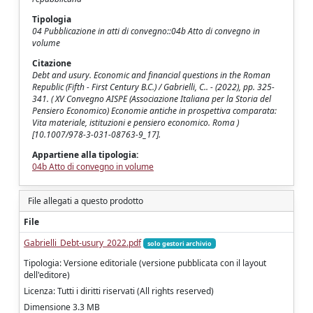
Tipologia
04 Pubblicazione in atti di convegno::04b Atto di convegno in
volume
Citazione
Debt and usury. Economic and financial questions in the Roman
Republic (Fifth - First Century B.C.) / Gabrielli, C.. - (2022), pp. 325-
341. ( XV Convegno AISPE (Associazione Italiana per la Storia del
Pensiero Economico) Economie antiche in prospettiva comparata:
Vita materiale, istituzioni e pensiero economico. Roma )
[10.1007/978-3-031-08763-9_17].
Appartiene alla tipologia:
04b Atto di convegno in volume
File allegati a questo prodotto
File
Gabrielli_Debt-usury_2022.pdf
solo gestori archivio
Tipologia: Versione editoriale (versione pubblicata con il layout
dell'editore)
Licenza: Tutti i diritti riservati (All rights reserved)
Dimensione 3.3 MB