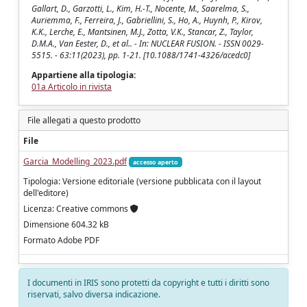
Gallart, D., Garzotti, L., Kim, H.-T., Nocente, M., Saarelma, S.,
Auriemma, F., Ferreira, J., Gabriellini, S., Ho, A., Huynh, P., Kirov,
K.K., Lerche, E., Mantsinen, M.J., Zotta, V.K., Stancar, Z., Taylor,
D.M.A., Van Eester, D., et al.. - In: NUCLEAR FUSION. - ISSN 0029-
5515. - 63:11(2023), pp. 1-21. [10.1088/1741-4326/acedc0]
Appartiene alla tipologia:
01a Articolo in rivista
File allegati a questo prodotto
File
Garcia_Modelling_2023.pdf
accesso aperto
Tipologia: Versione editoriale (versione pubblicata con il layout
dell'editore)
Licenza: Creative commons
Dimensione 604.32 kB
Formato Adobe PDF
I documenti in IRIS sono protetti da copyright e tutti i diritti sono
riservati, salvo diversa indicazione.