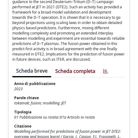
guidance to the second Deuterium–Tritium (D–T) campaign
performed at JET in 2021 (DTE2). Such an activity has provided a
framework for a broad model validation and development
towards the D–T operation. It is shown that it is necessary to go
beyond projections using scaling laws in order to obtain detailed
physics based predictions. Furthermore, mixing different
modelling complexity and promoting an extended interplay
between modelling and experiment are essential towards reliable
predictions of D–T plasmas. The fusion power obtained in this
predict-first activity is in broad agreement with the one finally
measured in DTE2. Implications for the prediction of fusion power
in future devices, such as ITER, are discussed.
Scheda breve
Scheda completa
Anno di pubblicazione
2023
Parole chiave
tokamak; fusion; modelling; JET
Tipologia
01 Pubblicazione su rivista::01a Articolo in rivista
Citazione
Modelling performed for predictions of fusion power in JET DTE2:
overview and lessons learnt / Garcia, J., Casson, F.J., Frassinetti, L.,