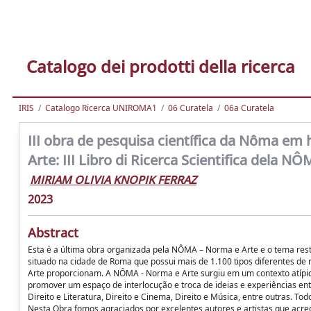
Catalogo dei prodotti della ricerca
IRIS
Catalogo Ricerca UNIROMA1
06 Curatela
06a Curatela
III obra de pesquisa científica da Nôma e
Arte: III Libro di Ricerca Scientifica dela 
MIRIAM OLIVIA KNOPIK FERRAZ
2023
Abstract
Esta é a última obra organizada pela NÔMA – Norma e Arte e o tema res
situado na cidade de Roma que possui mais de 1.100 tipos diferentes de r
Arte proporcionam. A NÔMA - Norma e Arte surgiu em um contexto atípi
promover um espaço de interlocução e troca de ideias e experiências en
Direito e Literatura, Direito e Cinema, Direito e Música, entre outras. 
Nesta Obra fomos agraciados por excelentes autores e artistas que acr