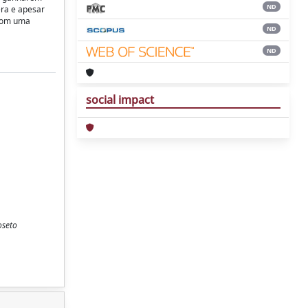
ND
era e apesar
 com uma
ND
ND
social impact
oseto