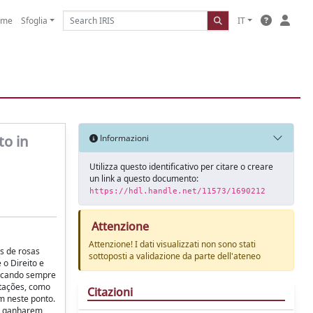
ome
Sfoglia
IT
to in
Informazioni
Utilizza questo identificativo per citare o creare
un link a questo documento:
https://hdl.handle.net/11573/1690212
Attenzione
Attenzione! I dati visualizzati non sono stati
s de rosas
sottoposti a validazione da parte dell'ateneo
 o Direito e
uscando sempre
stações, como
Citazioni
am neste ponto.
 e ganharem