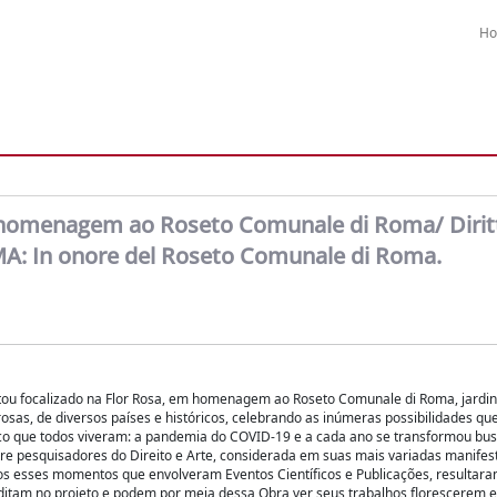
H
m homenagem ao Roseto Comunale di Roma/ Dirit
NÔMA: In onore del Roseto Comunale di Roma.
tou focalizado na Flor Rosa, em homenagem ao Roseto Comunale di Roma, jardin
osas, de diversos países e históricos, celebrando as inúmeras possibilidades que
co que todos viveram: a pandemia do COVID-19 e a cada ano se transformou b
tre pesquisadores do Direito e Arte, considerada em suas mais variadas manife
Todos esses momentos que envolveram Eventos Científicos e Publicações, resultar
editam no projeto e podem por meia dessa Obra ver seus trabalhos florescerem