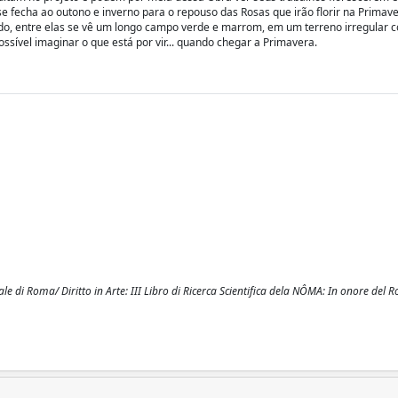
e fecha ao outono e inverno para o repouso das Rosas que irão florir na Primav
o, entre elas se vê um longo campo verde e marrom, em um terreno irregular
ssível imaginar o que está por vir... quando chegar a Primavera.
i Roma/ Diritto in Arte: III Libro di Ricerca Scientifica dela NÔMA: In onore del R