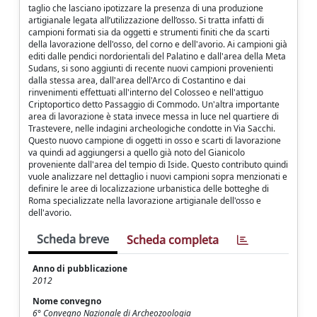
taglio che lasciano ipotizzare la presenza di una produzione
artigianale legata all’utilizzazione dell’osso. Si tratta infatti di
campioni formati sia da oggetti e strumenti finiti che da scarti
della lavorazione dell'osso, del corno e dell'avorio. Ai campioni già
editi dalle pendici nordorientali del Palatino e dall'area della Meta
Sudans, si sono aggiunti di recente nuovi campioni provenienti
dalla stessa area, dall'area dell'Arco di Costantino e dai
rinvenimenti effettuati all'interno del Colosseo e nell'attiguo
Criptoportico detto Passaggio di Commodo. Un'altra importante
area di lavorazione è stata invece messa in luce nel quartiere di
Trastevere, nelle indagini archeologiche condotte in Via Sacchi.
Questo nuovo campione di oggetti in osso e scarti di lavorazione
va quindi ad aggiungersi a quello già noto del Gianicolo
proveniente dall'area del tempio di Iside. Questo contributo quindi
vuole analizzare nel dettaglio i nuovi campioni sopra menzionati e
definire le aree di localizzazione urbanistica delle botteghe di
Roma specializzate nella lavorazione artigianale dell'osso e
dell'avorio.
Scheda breve
Scheda completa
Anno di pubblicazione
2012
Nome convegno
6° Convegno Nazionale di Archeozoologia