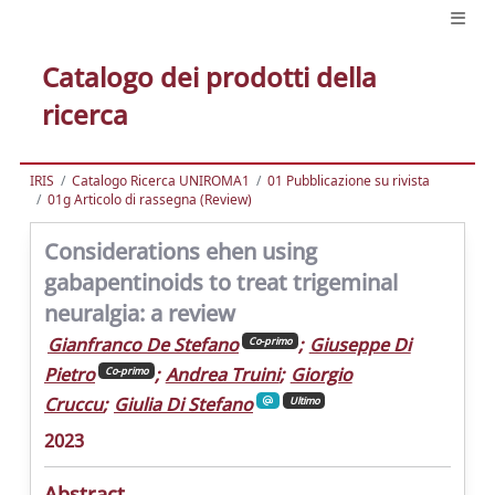
Catalogo dei prodotti della
ricerca
IRIS
Catalogo Ricerca UNIROMA1
01 Pubblicazione su rivista
01g Articolo di rassegna (Review)
Considerations ehen using
gabapentinoids to treat trigeminal
neuralgia: a review
Gianfranco De Stefano
;
Giuseppe Di
Co-primo
Pietro
;
Andrea Truini
;
Giorgio
Co-primo
Cruccu
;
Giulia Di Stefano
Ultimo
2023
Abstract