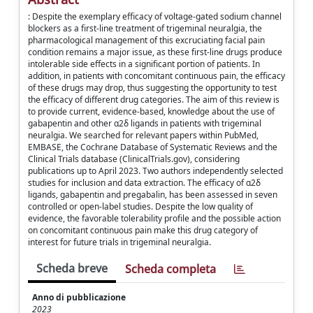
: Despite the exemplary efficacy of voltage-gated sodium channel
blockers as a first-line treatment of trigeminal neuralgia, the
pharmacological management of this excruciating facial pain
condition remains a major issue, as these first-line drugs produce
intolerable side effects in a significant portion of patients. In
addition, in patients with concomitant continuous pain, the efficacy
of these drugs may drop, thus suggesting the opportunity to test
the efficacy of different drug categories. The aim of this review is
to provide current, evidence-based, knowledge about the use of
gabapentin and other α2δ ligands in patients with trigeminal
neuralgia. We searched for relevant papers within PubMed,
EMBASE, the Cochrane Database of Systematic Reviews and the
Clinical Trials database (ClinicalTrials.gov), considering
publications up to April 2023. Two authors independently selected
studies for inclusion and data extraction. The efficacy of α2δ
ligands, gabapentin and pregabalin, has been assessed in seven
controlled or open-label studies. Despite the low quality of
evidence, the favorable tolerability profile and the possible action
on concomitant continuous pain make this drug category of
interest for future trials in trigeminal neuralgia.
Scheda breve
Scheda completa
Anno di pubblicazione
2023