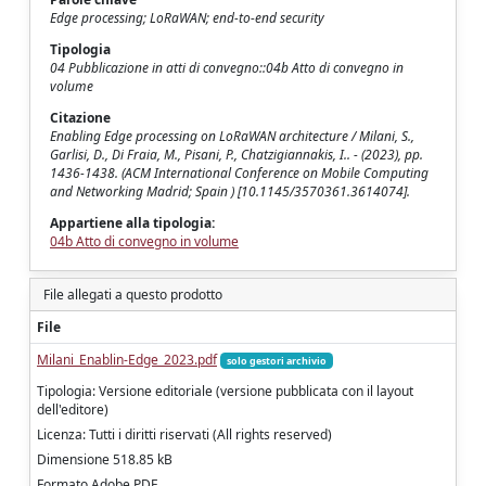
Edge processing; LoRaWAN; end-to-end security
Tipologia
04 Pubblicazione in atti di convegno::04b Atto di convegno in
volume
Citazione
Enabling Edge processing on LoRaWAN architecture / Milani, S.,
Garlisi, D., Di Fraia, M., Pisani, P., Chatzigiannakis, I.. - (2023), pp.
1436-1438. (ACM International Conference on Mobile Computing
and Networking Madrid; Spain ) [10.1145/3570361.3614074].
Appartiene alla tipologia:
04b Atto di convegno in volume
File allegati a questo prodotto
File
Milani_Enablin-Edge_2023.pdf
solo gestori archivio
Tipologia: Versione editoriale (versione pubblicata con il layout
dell'editore)
Licenza: Tutti i diritti riservati (All rights reserved)
Dimensione 518.85 kB
Formato Adobe PDF