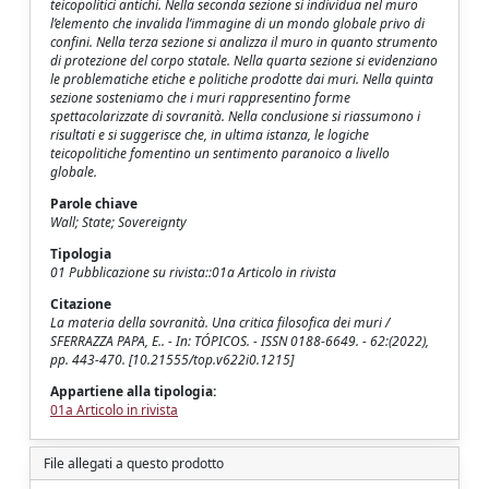
teicopolitici antichi. Nella seconda sezione si individua nel muro
l’elemento che invalida l’immagine di un mondo globale privo di
confini. Nella terza sezione si analizza il muro in quanto strumento
di protezione del corpo statale. Nella quarta sezione si evidenziano
le problematiche etiche e politiche prodotte dai muri. Nella quinta
sezione sosteniamo che i muri rappresentino forme
spettacolarizzate di sovranità. Nella conclusione si riassumono i
risultati e si suggerisce che, in ultima istanza, le logiche
teicopolitiche fomentino un sentimento paranoico a livello
globale.
Parole chiave
Wall; State; Sovereignty
Tipologia
01 Pubblicazione su rivista::01a Articolo in rivista
Citazione
La materia della sovranità. Una critica filosofica dei muri /
SFERRAZZA PAPA, E.. - In: TÓPICOS. - ISSN 0188-6649. - 62:(2022),
pp. 443-470. [10.21555/top.v622i0.1215]
Appartiene alla tipologia:
01a Articolo in rivista
File allegati a questo prodotto