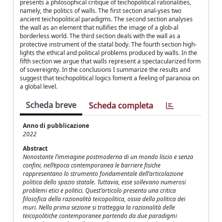
presents a philosophical critique of teichopolitical rationalities,
namely, the politics of walls. The first section anal-yses two
ancient teichopolitical paradigms. The second section analyses
the wall as an element that nullifies the image of a glob-al
borderless world. The third section deals with the wall as a
protective instrument of the statal body. The fourth section high-
lights the ethical and political problems produced by walls. In the
fifth section we argue that walls represent a spectacularized form
of sovereignty. In the conclusions I summarize the results and
suggest that teichopolitical logics foment a feeling of paranoia on
a global level.
Scheda breve
Scheda completa
Anno di pubblicazione
2022
Abstract
Nonostante l’immagine postmoderna di un mondo liscio e senza
confini, nell’epoca contemporanea le barriere fisiche
rappresentano lo strumento fondamentale dell’articolazione
politica dello spazio statale. Tuttavia, esse sollevano numerosi
problemi etici e politici. Quest’articolo presenta una critica
filosofica della razionalità teicopolitica, ossia della politica dei
muri. Nella prima sezione si tratteggia la razionalità delle
teicopolitiche contemporanee partendo da due paradigmi