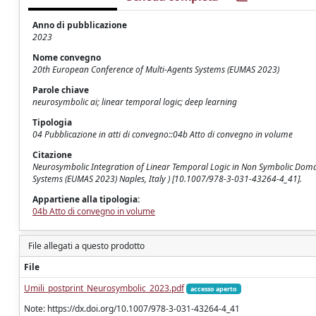
Anno di pubblicazione
2023
Nome convegno
20th European Conference of Multi-Agents Systems (EUMAS 2023)
Parole chiave
neurosymbolic ai; linear temporal logic; deep learning
Tipologia
04 Pubblicazione in atti di convegno::04b Atto di convegno in volume
Citazione
Neurosymbolic Integration of Linear Temporal Logic in Non Symbolic Domain
Systems (EUMAS 2023) Naples, Italy ) [10.1007/978-3-031-43264-4_41].
Appartiene alla tipologia:
04b Atto di convegno in volume
File allegati a questo prodotto
File
Umili_postprint_Neurosymbolic_2023.pdf
accesso aperto
Note: https://dx.doi.org/10.1007/978-3-031-43264-4_41