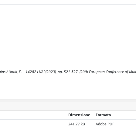
s / Umili, E.. - 14282 LNAI:(2023), pp. 521-527. (20th European Conference of Mul
Dimensione
Formato
241.77 kB
Adobe PDF