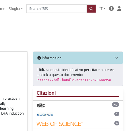
ome
Sfoglia
IT
Informazioni
Utilizza questo identificativo per citare o creare
un link a questo documento:
https://hdl.handle.net/11573/1688958
Citazioni
in practice in
ally
ND
-learning
o DFA induction
1
0