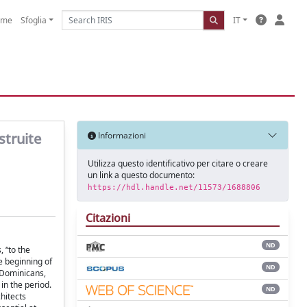
ome
Sfoglia
IT
struite
Informazioni
Utilizza questo identificativo per citare o creare
un link a questo documento:
https://hdl.handle.net/11573/1688806
Citazioni
ND
 “to the
e beginning of
ND
, Dominicans,
in the period.
ND
chitects