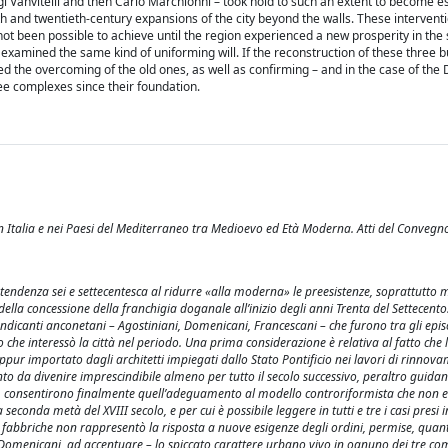
igi Vanvitelli and then Carlo Marchionni – took hold to such an extent to become es
nth and twentieth-century expansions of the city beyond the walls. These interventi
not been possible to achieve until the region experienced a new prosperity in the 
s examined the same kind of uniforming will. If the reconstruction of these three b
wed the overcoming of the old ones, as well as confirming – and in the case of the
ree complexes since their foundation.
i in Italia e nei Paesi del Mediterraneo tra Medioevo ed Età Moderna. Atti del Convegn
tendenza sei e settecentesca al ridurre «alla moderna» le preesistenze, soprattutto m
della concessione della franchigia doganale all’inizio degli anni Trenta del Settecento
mendicanti anconetani – Agostiniani, Domenicani, Francescani – che furono tra gli epis
he interessò la città nel periodo. Una prima considerazione è relativa al fatto che l
seppur importato dagli architetti impiegati dallo Stato Pontificio nei lavori di rinnov
nto da divenire imprescindibile almeno per tutto il secolo successivo, peraltro guida
 poi, consentirono finalmente quell’adeguamento al modello controriformista che non e
conda metà del XVIII secolo, e per cui è possibile leggere in tutti e tre i casi presi 
di fabbriche non rappresentò la risposta a nuove esigenze degli ordini, permise, quan
 Domenicani, ad accentuare – lo spiccato carattere urbano vivo in ognuno dei tre com