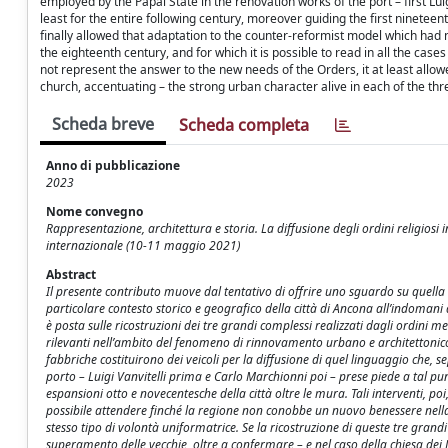
employed by the Papal State in the renovation works of the port – first Lu
least for the entire following century, moreover guiding the first ninetee
finally allowed that adaptation to the counter-reformist model which had 
the eighteenth century, and for which it is possible to read in all the case
not represent the answer to the new needs of the Orders, it at least allo
church, accentuating – the strong urban character alive in each of the th
Scheda breve
Scheda completa
Anno di pubblicazione
2023
Nome convegno
Rappresentazione, architettura e storia. La diffusione degli ordini religios
internazionale (10-11 maggio 2021)
Abstract
Il presente contributo muove dal tentativo di offrire uno sguardo su quella 
particolare contesto storico e geografico della città di Ancona all’indomani 
è posta sulle ricostruzioni dei tre grandi complessi realizzati dagli ordini 
rilevanti nell’ambito del fenomeno di rinnovamento urbano e architettonico c
fabbriche costituirono dei veicoli per la diffusione di quel linguaggio che, 
porto – Luigi Vanvitelli prima e Carlo Marchionni poi – prese piede a tal pu
espansioni otto e novecentesche della città oltre le mura. Tali interventi,
possibile attendere finché la regione non conobbe un nuovo benessere nella se
stesso tipo di volontà uniformatrice. Se la ricostruzione di queste tre gran
superamento delle vecchie, oltre a confermare – e nel caso della chiesa dei