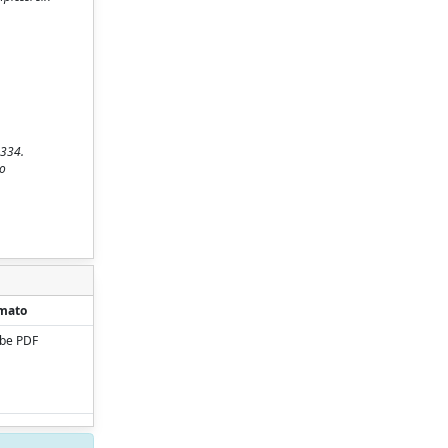
-334.
no
mato
be PDF