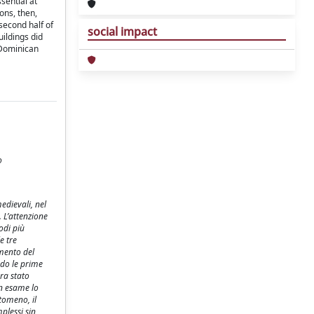
sential at
ons, then,
second half of
social impact
uildings did
 Dominican
o
edievali, nel
. L’attenzione
odi più
e tre
amento del
ndo le prime
ra stato
in esame lo
tomeno, il
plessi sin