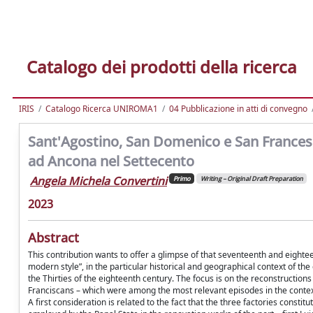
Catalogo dei prodotti della ricerca
IRIS
Catalogo Ricerca UNIROMA1
04 Pubblicazione in atti di convegno
Sant'Agostino, San Domenico e San Francesco 
ad Ancona nel Settecento
Angela Michela Convertini
Primo
Writing – Original Draft Preparation
2023
Abstract
This contribution wants to offer a glimpse of that seventeenth and eighte
modern style”, in the particular historical and geographical context of th
the Thirties of the eighteenth century. The focus is on the reconstructio
Franciscans – which were among the most relevant episodes in the context
A first consideration is related to the fact that the three factories consti