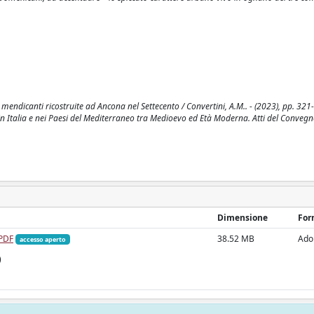
 mendicanti ricostruite ad Ancona nel Settecento / Convertini, A.M.. - (2023), pp. 321
i in Italia e nei Paesi del Mediterraneo tra Medioevo ed Età Moderna. Atti del Conveg
Dimensione
For
.PDF
38.52 MB
Ado
accesso aperto
)