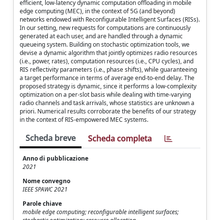
efficient, low-latency dynamic computation offloading in mobile
edge computing (MEC), in the context of 5G (and beyond)
networks endowed with Reconfigurable Intelligent Surfaces (RISs).
In our setting, new requests for computations are continuously
generated at each user, and are handled through a dynamic
queueing system. Building on stochastic optimization tools, we
devise a dynamic algorithm that jointly optimizes radio resources
(i.e., power, rates), computation resources (i.e., CPU cycles), and
RIS reflectivity parameters (i.e., phase shifts), while guaranteeing
a target performance in terms of average end-to-end delay. The
proposed strategy is dynamic, since it performs a low-complexity
optimization on a per-slot basis while dealing with time-varying
radio channels and task arrivals, whose statistics are unknown a
priori. Numerical results corroborate the benefits of our strategy
in the context of RIS-empowered MEC systems.
Scheda breve
Scheda completa
Anno di pubblicazione
2021
Nome convegno
IEEE SPAWC 2021
Parole chiave
mobile edge computing; reconfigurable intelligent surfaces;