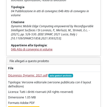
stochastic optimization; resource allocation
Tipologia
04 Pubblicazione in atti di convegno::04b Atto di convegno in
volume
Citazione
Dynamic Mobile Edge Computing empowered by Reconfigurable
Intelligent Surfaces / Di Lorenzo, P., Merluzzi, M., Strinati, E.c.. -
(2021), pp. 526-530. (IEEE SPAWC 2021 Lucca, Italy )
[10.1109/SPAWC51858.2021.9593253].
Appartiene alla tipologia:
04b Atto di convegno in volume
File allegati a questo prodotto
File
DiLorenzo_Dynamic_2021.pdf
solo gestori archivio
Tipologia: Versione editoriale (versione pubblicata con il layout
dell'editore)
Licenza: Tutti i diritti riservati (All rights reserved)
Dimensione 1.05 MB
Formato Adobe PDF