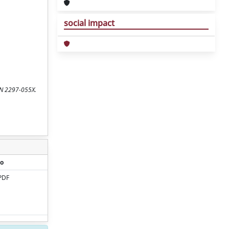
social impact
SSN 2297-055X.
o
PDF