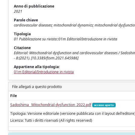
Anno di pubblicazione
2021
Parole chiave
cardiovascular diseases; mitochondrial dynamics; mitochondrial dysfunct
Tipologia
01 Pubblicazione su rivista::01m Editorial/Introduzione in rivista
Citazione
Editorial: Mitochondrial dysfunction and cardiovascular diseases / Sadoshim
- 8:(2021). [10.3389/fcvm.2021.645986]
Appartiene alla tipologia:
01m Editorial/Introduzione in rivista
File allegati a questo prodotto
File
Sadoshima_ Mitochondrial-dysfunction_2022.pdf
accesso aperto
Tipologia: Versione editoriale (versione pubblicata con il layout dell'editore
Licenza: Tutti i diritti riservati (All rights reserved)