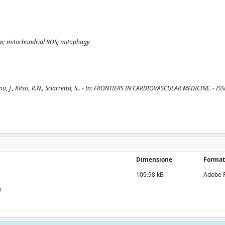
ion; mitochondrial ROS; mitophagy
a, J., Kitsis, R.N., Sciarretta, S.. - In: FRONTIERS IN CARDIOVASCULAR MEDICINE. - I
Dimensione
Format
109.98 kB
Adobe 
)