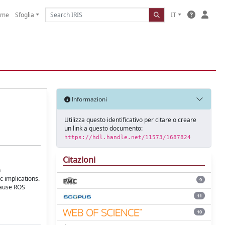
ome
Sfoglia
IT
Informazioni
Utilizza questo identificativo per citare o creare
un link a questo documento:
https://hdl.handle.net/11573/1687824
Citazioni
n
c implications.
9
cause ROS
11
10