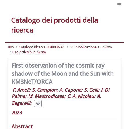
Catalogo dei prodotti della
ricerca
IRIS
Catalogo Ricerca UNIROMA1
01 Pubblicazione su rivista
01a Articolo in rivista
First observation of the cosmic ray
shadow of the Moon and the Sun with
KM3NeT/ORCA
F. Ameli
;
S. Campion
;
A. Capone
;
S. Celli
;
I. Di
Palma
;
M. Mastrodicasa
;
C. A. Nicolau
;
A.
Zegarelli
;
2023
Abstract