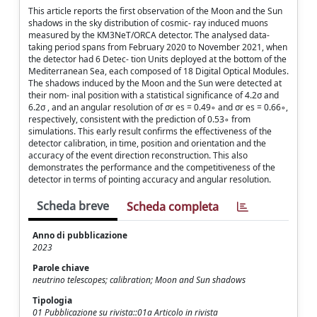
This article reports the first observation of the Moon and the Sun
shadows in the sky distribution of cosmic- ray induced muons
measured by the KM3NeT/ORCA detector. The analysed data-
taking period spans from February 2020 to November 2021, when
the detector had 6 Detec- tion Units deployed at the bottom of the
Mediterranean Sea, each composed of 18 Digital Optical Modules.
The shadows induced by the Moon and the Sun were detected at
their nom- inal position with a statistical significance of 4.2σ and
6.2σ , and an angular resolution of σr es = 0.49◦ and σr es = 0.66◦,
respectively, consistent with the prediction of 0.53◦ from
simulations. This early result confirms the effectiveness of the
detector calibration, in time, position and orientation and the
accuracy of the event direction reconstruction. This also
demonstrates the performance and the competitiveness of the
detector in terms of pointing accuracy and angular resolution.
Scheda breve
Scheda completa
Anno di pubblicazione
2023
Parole chiave
neutrino telescopes; calibration; Moon and Sun shadows
Tipologia
01 Pubblicazione su rivista::01a Articolo in rivista