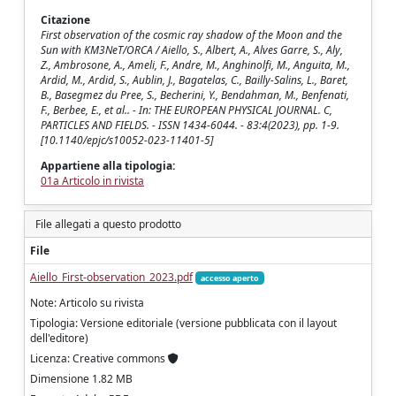
Citazione
First observation of the cosmic ray shadow of the Moon and the
Sun with KM3NeT/ORCA / Aiello, S., Albert, A., Alves Garre, S., Aly,
Z., Ambrosone, A., Ameli, F., Andre, M., Anghinolfi, M., Anguita, M.,
Ardid, M., Ardid, S., Aublin, J., Bagatelas, C., Bailly-Salins, L., Baret,
B., Basegmez du Pree, S., Becherini, Y., Bendahman, M., Benfenati,
F., Berbee, E., et al.. - In: THE EUROPEAN PHYSICAL JOURNAL. C,
PARTICLES AND FIELDS. - ISSN 1434-6044. - 83:4(2023), pp. 1-9.
[10.1140/epjc/s10052-023-11401-5]
Appartiene alla tipologia:
01a Articolo in rivista
File allegati a questo prodotto
File
Aiello_First-observation_2023.pdf
accesso aperto
Note: Articolo su rivista
Tipologia: Versione editoriale (versione pubblicata con il layout
dell'editore)
Licenza: Creative commons
Dimensione 1.82 MB