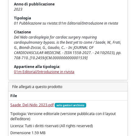
Anno di pubblicazione
2023
Tipologia
01 Pubblicazione su rivista::01m Editorial/Introduzione in rivista
Citazione
Del Nido cardioplegia for cardiac surgery requiring
cardiopulmonary bypass. is the best yet to come / Saade, W., Frati,
G., Biondi-Zoccai, G., Gaudio, C.. - In: JOURNAL OF
CARDIOVASCULAR MEDICINE. - ISSN 1558-2027. - 24:10(2023), pp.
708-710. [10.2459/JCM.0000000000001539]
Appartiene alla tipologia:
01m Editorial/Introduzione in rivista
File allegati a questo prodotto
File
Saade_Del-Nido_2023.pdf
solo gestori archivio
Tipologia: Versione editoriale (versione pubblicata con il layout
dell'editore)
Licenza: Tutti i diritti riservati (All rights reserved)
Dimensione 1.59 MB