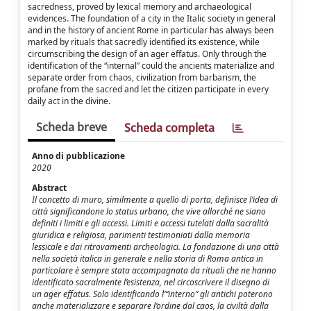
sacredness, proved by lexical memory and archaeological
evidences. The foundation of a city in the Italic society in general
and in the history of ancient Rome in particular has always been
marked by rituals that sacredly identified its existence, while
circumscribing the design of an ager effatus. Only through the
identification of the “internal” could the ancients materialize and
separate order from chaos, civilization from barbarism, the
profane from the sacred and let the citizen participate in every
daily act in the divine.
Scheda breve
Scheda completa
Anno di pubblicazione
2020
Abstract
Il concetto di muro, similmente a quello di porta, definisce l’idea di
città significandone lo status urbano, che vive allorché ne siano
definiti i limiti e gli accessi. Limiti e accessi tutelati dalla sacralità
giuridica e religiosa, parimenti testimoniati dalla memoria
lessicale e dai ritrovamenti archeologici. La fondazione di una città
nella società italica in generale e nella storia di Roma antica in
particolare è sempre stata accompagnata da rituali che ne hanno
identificato sacralmente l’esistenza, nel circoscrivere il disegno di
un ager effatus. Solo identificando l’“interno” gli antichi poterono
anche materializzare e separare l’ordine dal caos, la civiltà dalla