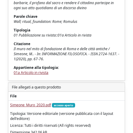
barbarie, il profano dal sacro e rendere il cittadino partecipe in
ogni suo atto quotidiano di un discorso divino
Parole chiave
Wall; ritual, foundation: Rome; Romulus
Tipologia
01 Pubblicazione su rivista::01a Articolo in rivista
Citazione
Il muro nel mito di fondazione di Roma e delle città antiche /
Simeone, M.. - In: INFORMAZIONE FILOSOFICA. - ISSN 2724-1637. -
1(2020), pp. 67-76.
Appartiene alla tipologia:
01a Articolo in rivista
File allegati a questo prodotto
File
Simeone_Muro_2020.pdf
accesso aperto
Tipologia: Versione editoriale (versione pubblicata con il layout
dell'editore)
Licenza: Tutti i diritti riservati (All rights reserved)
Dimensione 342.06 kB