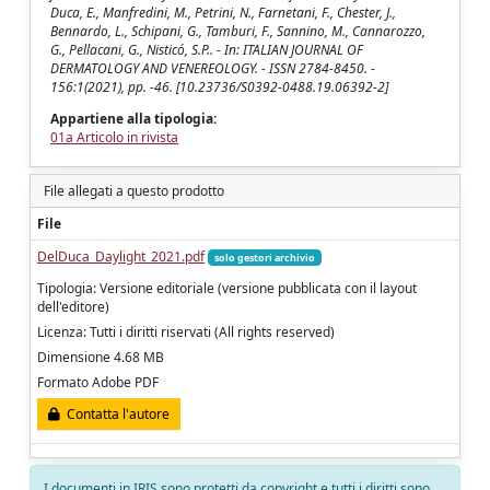
Duca, E., Manfredini, M., Petrini, N., Farnetani, F., Chester, J.,
Bennardo, L., Schipani, G., Tamburi, F., Sannino, M., Cannarozzo,
G., Pellacani, G., Nisticó, S.P.. - In: ITALIAN JOURNAL OF
DERMATOLOGY AND VENEREOLOGY. - ISSN 2784-8450. -
156:1(2021), pp. -46. [10.23736/S0392-0488.19.06392-2]
Appartiene alla tipologia:
01a Articolo in rivista
File allegati a questo prodotto
File
DelDuca_Daylight_2021.pdf
solo gestori archivio
Tipologia: Versione editoriale (versione pubblicata con il layout
dell'editore)
Licenza: Tutti i diritti riservati (All rights reserved)
Dimensione 4.68 MB
Formato Adobe PDF
Contatta l'autore
I documenti in IRIS sono protetti da copyright e tutti i diritti sono