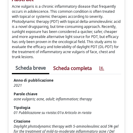
Acne vulgaris is a chronic inflammatory disease that frequently
occurs in adolescence. This common condition is often treated
with topical or systemic therapies according to severity.
Photodynamic therapy (PDT) with topical delta-aminolevulinic acid
is a novel drugsparing, but time-consuming approach. Recently,
sunlight exposure has been considered a quicker, safer, cheaper
and more agreeable alternative light source for PDT, but efficacy
has only been proven in the oncological field. This study aims to
evaluate the efficacy and tolerability of daylight PDT (DL-PDT) for
the treatment of inflammatory acne vulgaris of face, chest and
trunk lesions.
Scheda breve
Scheda completa
Anno di pubblicazione
2021
Parole chiave
acne vulgaris; acne, adult; inflammation; therapy
Tipologia
01 Pubblicazione su rivista::01a Articolo in rivista
Citazione
Daylight photodynamic therapy with 5-aminolevulinic acid 5% gel
for the treatment of mild-to-moderate inflammatory acne / Del