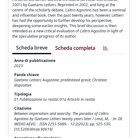
2001) by Gaetano Lettieri. Reprinted in 2002, and long at the
centre of the scholarly debate, L’altro Agostino has been a seminal
and influential book. Over the past twenty years, however, Lettieri
has had the opportunity to further develop his perspective,
deepening some earlier insights. This brief discussion is then
intended as a new critical evaluation of L’altro Agostino in light of
the speculative progress of its author.
Scheda breve
Scheda completa
Anno di pubblicazione
2023
Parole chiave
Gaetano Lettieri; Augustine; predestined grace; Christian
dispositive
Tipologia
01 Pubblicazione su rivista::01a Articolo in rivista
Citazione
Between imperialism and anarchy. The paradox of L’altro
Agostino by Gaetano Lettieri twenty years later / Lenzi, M.. - In: DE
MEDIO AEVO. - ISSN 2255-5889. - 12:2(2023), pp. 525-530.
[10.5209/dmae.90619]