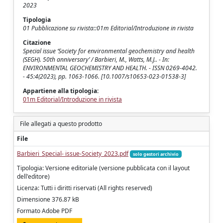
2023
Tipologia
01 Pubblicazione su rivista::01m Editorial/Introduzione in rivista
Citazione
Special issue ‘Society for environmental geochemistry and health
(SEGH). 50th anniversary’ / Barbieri, M., Watts, M.J.. - In:
ENVIRONMENTAL GEOCHEMISTRY AND HEALTH. - ISSN 0269-4042.
- 45:4(2023), pp. 1063-1066. [10.1007/s10653-023-01538-3]
Appartiene alla tipologia:
01m Editorial/Introduzione in rivista
File allegati a questo prodotto
File
Barbieri_Special- issue-Society_2023.pdf
solo gestori archivio
Tipologia: Versione editoriale (versione pubblicata con il layout
dell'editore)
Licenza: Tutti i diritti riservati (All rights reserved)
Dimensione 376.87 kB
Formato Adobe PDF