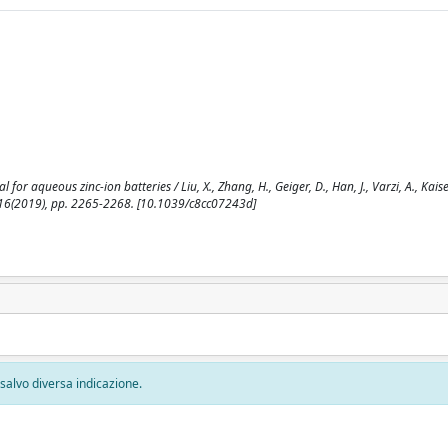
 aqueous zinc-ion batteries / Liu, X., Zhang, H., Geiger, D., Han, J., Varzi, A., Kaiser
:16(2019), pp. 2265-2268. [10.1039/c8cc07243d]
, salvo diversa indicazione.