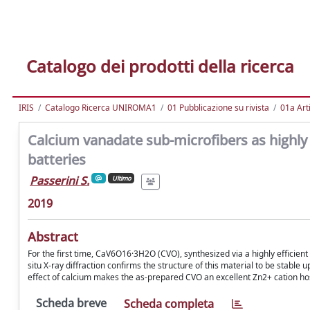
Catalogo dei prodotti della ricerca
IRIS
Catalogo Ricerca UNIROMA1
01 Pubblicazione su rivista
01a Arti
Calcium vanadate sub-microfibers as highly 
batteries
Passerini S.
Ultimo
2019
Abstract
For the first time, CaV6O16·3H2O (CVO), synthesized via a highly efficient
situ X-ray diffraction confirms the structure of this material to be stable u
effect of calcium makes the as-prepared CVO an excellent Zn2+ cation ho
Scheda breve
Scheda completa