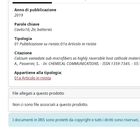
Anno di pubblicazione
2019
Parole chiave
Cav6o16; Zn; batteries
Tipologia
01 Pubblicazione su rivista::01a Articolo in rivista
Citazione
Calcium vanadate sub-microfibers as highly reversible host cathode material for
A., Passerini, S.. - In: CHEMICAL COMMUNICATIONS. - ISSN 1359-7345. - 55
Appartiene alla tipologia:
01a Articolo in rivista
File allegati a questo prodotto
Non ci sono file associati a questo prodotto.
I documenti in IRIS sono protetti da copyright e tutti i diritti sono riservati