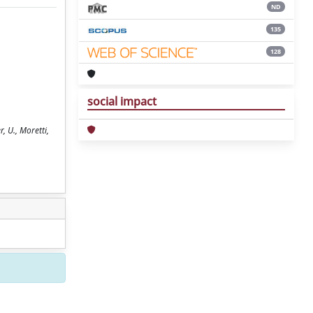
ND
135
128
social impact
, U., Moretti,