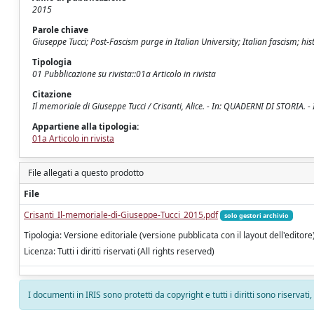
2015
Parole chiave
Giuseppe Tucci; Post-Fascism purge in Italian University; Italian fascism; his
Tipologia
01 Pubblicazione su rivista::01a Articolo in rivista
Citazione
Il memoriale di Giuseppe Tucci / Crisanti, Alice. - In: QUADERNI DI STORIA. 
Appartiene alla tipologia:
01a Articolo in rivista
File allegati a questo prodotto
File
Crisanti_Il-memoriale-di-Giuseppe-Tucci_2015.pdf
solo gestori archivio
Tipologia: Versione editoriale (versione pubblicata con il layout dell'editore
Licenza: Tutti i diritti riservati (All rights reserved)
I documenti in IRIS sono protetti da copyright e tutti i diritti sono riservati