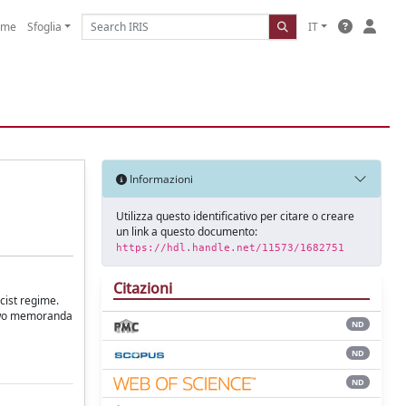
ome
Sfoglia
IT
Informazioni
Utilizza questo identificativo per citare o creare
un link a questo documento:
https://hdl.handle.net/11573/1682751
Citazioni
scist regime.
f two memoranda
ND
ND
ND