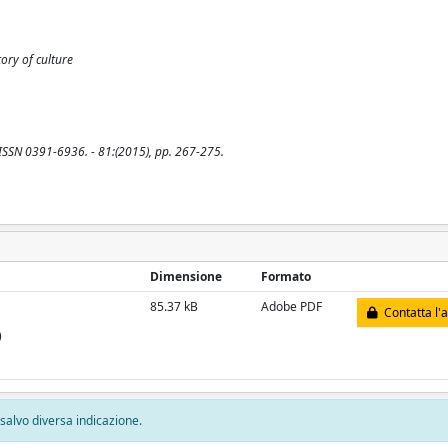
tory of culture
- ISSN 0391-6936. - 81:(2015), pp. 267-275.
Dimensione
Formato
85.37 kB
Adobe PDF
Contatta l'
)
, salvo diversa indicazione.