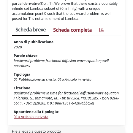
partial derivative(t)u(., T). We prove that there exists a countably
infinite set Lambda subset of (0, infinity) with a unique
accumulation point 0 such that the backward problem is well-
posed for T is not an element of Lambda.
Scheda breve
Scheda completa
Anno di pubblicazione
2020
Parole chiave
backward problem; fractional diffusion-wave equation; well-
posedness
Tipologia
01 Pubblicazione su rivista::01a Articolo in rivista
Citazione
Backward problems in time for fractional diffusion-wave equation
/ Floridia, G., Yamamoto, M.. - In: INVERSE PROBLEMS. - ISSN 0266-
5611. - 36:12(2020). [10.1088/1361-6420/abbc5e]
Appartiene alla tipologia:
01a Articolo in rivista
File allegati a questo prodotto