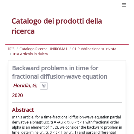
Catalogo dei prodotti della
ricerca
IRIS
Catalogo Ricerca UNIROMA1
01 Pubblicazione su rivista
01a Articolo in rivista
Backward problems in time for
fractional diffusion-wave equation
Floridia, G
;
2020
Abstract
In this article, for a time-fractional diffusion-wave equation partial
derivative(alpha)(t)u(x, t) = -Au(x, t), 0 < t < T with fractional order
alpha is an element of (1, 2), we consider the backward problem in
time: determine u(., t), 0 < t < T by u(., T) and partial differential