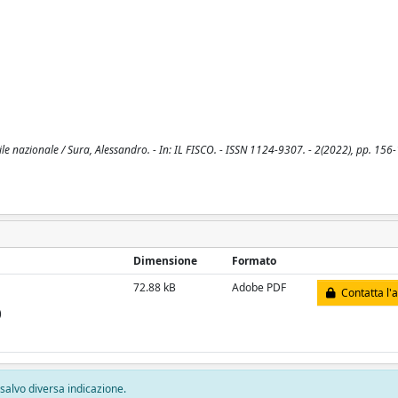
e nazionale / Sura, Alessandro. - In: IL FISCO. - ISSN 1124-9307. - 2(2022), pp. 156
Dimensione
Formato
72.88 kB
Adobe PDF
Contatta l'
)
, salvo diversa indicazione.