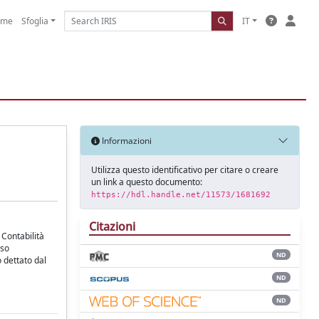
ome
Sfoglia
IT
Informazioni
Utilizza questo identificativo per citare o creare
un link a questo documento:
https://hdl.handle.net/11573/1681692
Citazioni
 Contabilità
rso
ND
 dettato dal
ND
ND