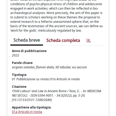
conditions of psycho-physical stress of children and adolescents
engaged in work activities, which can then be reflected in bio-
archaeological analyses. More precisely, the aim of this paper is
to submit to scholars working on these themes the proposal to
extend research to a hitherto unexamined sphere that, on the
basis of the testimonies of the ancient sources, we can define as
‘work for the gods’, meticulously regulated by law.
Scheda breve
Scheda completa
Anno di pubblicazione
2022
Parole chiave
virgines vestales; flamen dialis; XII tabulae; ius sacrum
Tipologia
01 Pubblicazione su rivista::01a Articolo in rivista
Citazione
‘Child Labour’ and Law in Ancient Rome / Tassi, E.. - In: MEDICINA
NEI SECOLI. - ISSN 0394-9001. - 34:3(2022), pp. 5-20.
[10.13133/2531-7288/2686]
Appartiene alla tipologia:
01a Articolo in rivista