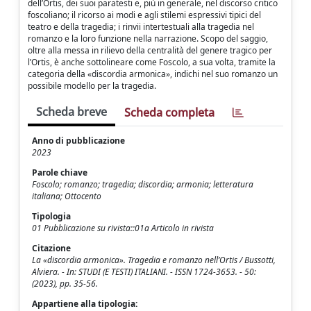
dell’Ortis, dei suoi paratesti e, più in generale, nel discorso critico
foscoliano; il ricorso ai modi e agli stilemi espressivi tipici del
teatro e della tragedia; i rinvii intertestuali alla tragedia nel
romanzo e la loro funzione nella narrazione. Scopo del saggio,
oltre alla messa in rilievo della centralità del genere tragico per
l’Ortis, è anche sottolineare come Foscolo, a sua volta, tramite la
categoria della «discordia armonica», indichi nel suo romanzo un
possibile modello per la tragedia.
Scheda breve
Scheda completa
Anno di pubblicazione
2023
Parole chiave
Foscolo; romanzo; tragedia; discordia; armonia; letteratura
italiana; Ottocento
Tipologia
01 Pubblicazione su rivista::01a Articolo in rivista
Citazione
La «discordia armonica». Tragedia e romanzo nell’Ortis / Bussotti,
Alviera. - In: STUDI (E TESTI) ITALIANI. - ISSN 1724-3653. - 50:
(2023), pp. 35-56.
Appartiene alla tipologia: