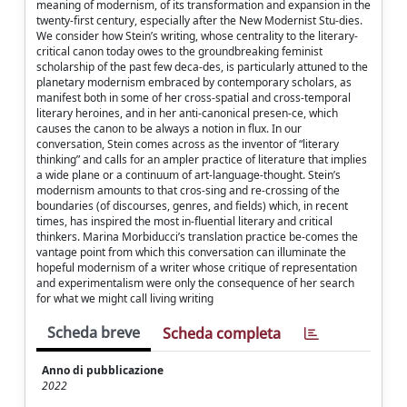
meaning of modernism, of its transformation and expansion in the
twenty-first century, especially after the New Modernist Stu-dies.
We consider how Stein’s writing, whose centrality to the literary-
critical canon today owes to the groundbreaking feminist
scholarship of the past few deca-des, is particularly attuned to the
planetary modernism embraced by contemporary scholars, as
manifest both in some of her cross-spatial and cross-temporal
literary heroines, and in her anti-canonical presen-ce, which
causes the canon to be always a notion in flux. In our
conversation, Stein comes across as the inventor of “literary
thinking” and calls for an ampler practice of literature that implies
a wide plane or a continuum of art-language-thought. Stein’s
modernism amounts to that cros-sing and re-crossing of the
boundaries (of discourses, genres, and fields) which, in recent
times, has inspired the most in-fluential literary and critical
thinkers. Marina Morbiducci’s translation practice be-comes the
vantage point from which this conversation can illuminate the
hopeful modernism of a writer whose critique of representation
and experimentalism were only the consequence of her search
for what we might call living writing
Scheda breve
Scheda completa
Anno di pubblicazione
2022