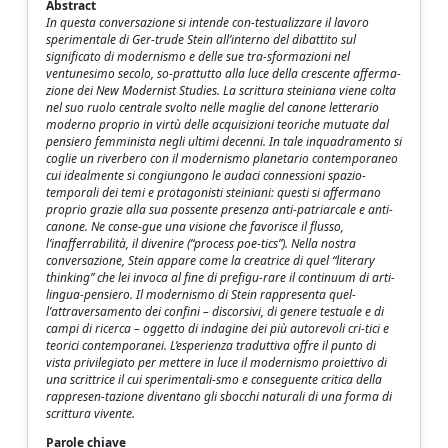
Abstract
In questa conversazione si intende con-testualizzare il lavoro
sperimentale di Ger-trude Stein all’interno del dibattito sul
significato di modernismo e delle sue tra-sformazioni nel
ventunesimo secolo, so-prattutto alla luce della crescente afferma-
zione dei New Modernist Studies. La scrittura steiniana viene colta
nel suo ruolo centrale svolto nelle maglie del canone letterario
moderno proprio in virtù delle acquisizioni teoriche mutuate dal
pensiero femminista negli ultimi decenni. In tale inquadramento si
coglie un riverbero con il modernismo planetario contemporaneo
cui idealmente si congiungono le audaci connessioni spazio-
temporali dei temi e protagonisti steiniani: questi si affermano
proprio grazie alla sua possente presenza anti-patriarcale e anti-
canone. Ne conse-gue una visione che favorisce il flusso,
l’inafferrabilità, il divenire (“process poe-tics”). Nella nostra
conversazione, Stein appare come la creatrice di quel “literary
thinking” che lei invoca al fine di prefigu-rare il continuum di arti-
lingua-pensiero. Il modernismo di Stein rappresenta quel-
l’attraversamento dei confini – discorsivi, di genere testuale e di
campi di ricerca – oggetto di indagine dei più autorevoli cri-tici e
teorici contemporanei. L’esperienza traduttiva offre il punto di
vista privilegiato per mettere in luce il modernismo proiettivo di
una scrittrice il cui sperimentali-smo e conseguente critica della
rappresen-tazione diventano gli sbocchi naturali di una forma di
scrittura vivente.
Parole chiave