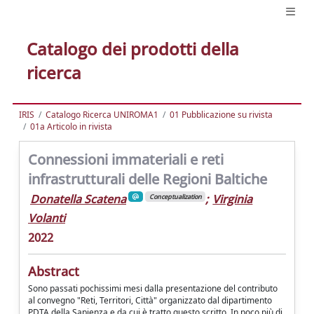
Catalogo dei prodotti della
ricerca
IRIS
Catalogo Ricerca UNIROMA1
01 Pubblicazione su rivista
01a Articolo in rivista
Connessioni immateriali e reti
infrastrutturali delle Regioni Baltiche
Donatella Scatena
;
Virginia
Conceptualization
Volanti
2022
Abstract
Sono passati pochissimi mesi dalla presentazione del contributo
al convegno "Reti, Territori, Città" organizzato dal dipartimento
PDTA della Sapienza e da cui è tratto questo scritto. In poco più di