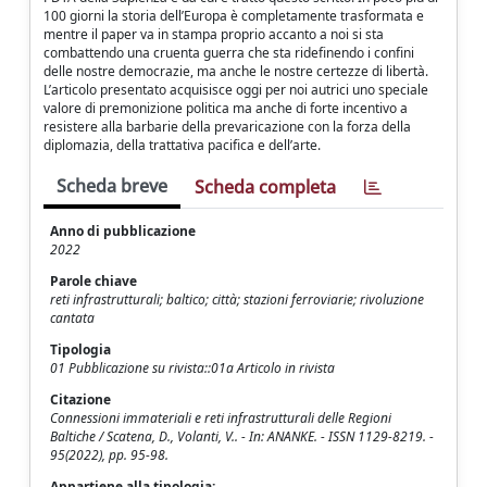
100 giorni la storia dell’Europa è completamente trasformata e
mentre il paper va in stampa proprio accanto a noi si sta
combattendo una cruenta guerra che sta ridefinendo i confini
delle nostre democrazie, ma anche le nostre certezze di libertà.
L’articolo presentato acquisisce oggi per noi autrici uno speciale
valore di premonizione politica ma anche di forte incentivo a
resistere alla barbarie della prevaricazione con la forza della
diplomazia, della trattativa pacifica e dell’arte.
Scheda breve
Scheda completa
Anno di pubblicazione
2022
Parole chiave
reti infrastrutturali; baltico; città; stazioni ferroviarie; rivoluzione
cantata
Tipologia
01 Pubblicazione su rivista::01a Articolo in rivista
Citazione
Connessioni immateriali e reti infrastrutturali delle Regioni
Baltiche / Scatena, D., Volanti, V.. - In: ANANKE. - ISSN 1129-8219. -
95(2022), pp. 95-98.
Appartiene alla tipologia: