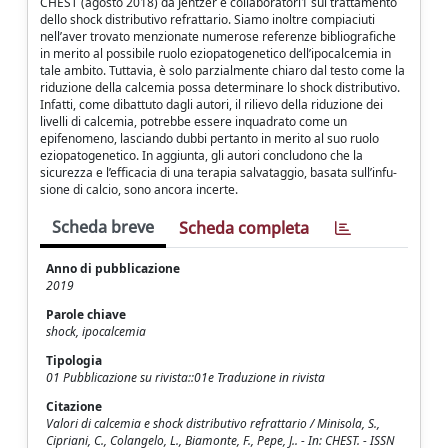
CHEST (agosto 2018) da Jentzer e collaboratori1 sul trattamento
dello shock distributivo refrattario. Siamo inoltre compiaciuti
nell’aver trovato menzionate numerose referenze bibliografiche
in merito al possibile ruolo eziopatogenetico dell’ipocalcemia in
tale ambito. Tuttavia, è solo parzialmente chiaro dal testo come la
riduzione della calcemia possa determinare lo shock distributivo.
Infatti, come dibattuto dagli autori, il rilievo della riduzione dei
livelli di calcemia, potrebbe essere inquadrato come un
epifenomeno, lasciando dubbi pertanto in merito al suo ruolo
eziopatogenetico. In aggiunta, gli autori concludono che la
sicurezza e l’efficacia di una terapia salvataggio, basata sull’infu-
sione di calcio, sono ancora incerte.
Scheda breve
Scheda completa
Anno di pubblicazione
2019
Parole chiave
shock, ipocalcemia
Tipologia
01 Pubblicazione su rivista::01e Traduzione in rivista
Citazione
Valori di calcemia e shock distributivo refrattario / Minisola, S.,
Cipriani, C., Colangelo, L., Biamonte, F., Pepe, J.. - In: CHEST. - ISSN