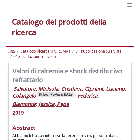
Catalogo dei prodotti della
ricerca
IRIS
Catalogo Ricerca UNIROMA1
01 Pubblicazione su rivista
01e Traduzione in rivista
Valori di calcemia e shock distributivo
refrattario
Salvatore, Minisola
;
Cristiana, Cipriani
;
Luciano,
Colangelo
;
Federica,
Writing – Review & Editing
Biamonte
;
Jessica, Pepe
2019
Abstract
Abbiamo letto con interesse la recente review pubbli- cata su