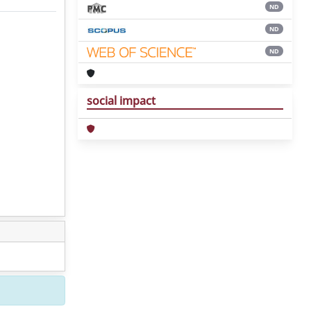
ND
ND
ND
social impact