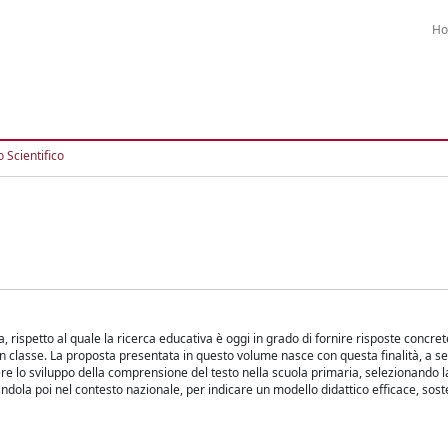
H
 Scientifico
, rispetto al quale la ricerca educativa è oggi in grado di fornire risposte concre
e in classe. La proposta presentata in questo volume nasce con questa finalità, a se
e lo sviluppo della comprensione del testo nella scuola primaria, selezionando la
ndola poi nel contesto nazionale, per indicare un modello didattico efficace, soste