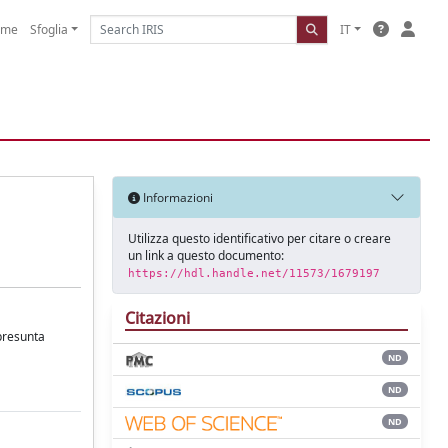
ome
Sfoglia
IT
Informazioni
Utilizza questo identificativo per citare o creare
un link a questo documento:
https://hdl.handle.net/11573/1679197
Citazioni
 presunta
ND
ND
ND