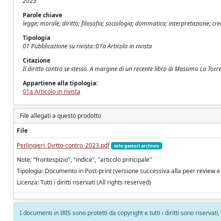
2023
Parole chiave
legge; morale; diritto; filosofia; sociologia; dommatica; interpretazione; c
Tipologia
01 Pubblicazione su rivista::01a Articolo in rivista
Citazione
Il diritto contro se stesso. A margine di un recente libro di Massimo La Torr
Appartiene alla tipologia:
01a Articolo in rivista
File allegati a questo prodotto
File
Perlingieri_Dirtto-contro_2023.pdf
solo gestori archivio
Note: "frontespizio", "indice", "articolo principale"
Tipologia: Documento in Post-print (versione successiva alla peer review e
Licenza: Tutti i diritti riservati (All rights reserved)
I documenti in IRIS sono protetti da copyright e tutti i diritti sono riservati