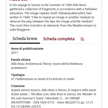
In his voyage to Samos in the Summer of 1989 Aldo Rossi
gathered a collection of fragments in accordance with a Palladian
education. The image repeats itself, following what Johns had
written in 1984: “I like to repeat an image in another medium to
observe the play between the two: the image and the medium”.
The room then transfers its elements from the Mediterranean to
Lake Maggiore.
Scheda breve
Scheda completa
Anno di pubblicazione
2017
Parole chiave
Aldo Rossi; Architectural Theory; teoria dell'architettura;
architettura
Tipologia
01 Pubblicazione su rivista::01a Articolo in rivista
Citazione
Questo amore azzurro. Aldo Rossi a Samos, lo stupore nella scena
di fine estate | This Blue Love. Aldo Rossi in Samos, the ‘Wonder’ in
the Late Summer’s ‘Scene’ / Moschetti, V.. - In: FIRENZE
ARCHITETTURA. - ISSN 1826-0772. - Anno XXI:2(2017), pp. 12-21.
[10.13128/FiAr-22637]