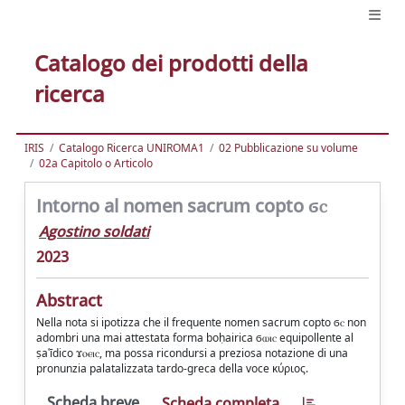
Catalogo dei prodotti della
ricerca
IRIS
Catalogo Ricerca UNIROMA1
02 Pubblicazione su volume
02a Capitolo o Articolo
Intorno al nomen sacrum copto ϭⲥ
Agostino soldati
2023
Abstract
Nella nota si ipotizza che il frequente nomen sacrum copto ϭⲥ non
adombri una mai attestata forma boḥairica ϭⲱⲓⲥ equipollente al
ṣaʿīdico ϫⲟⲉⲓⲥ, ma possa ricondursi a preziosa notazione di una
pronunzia palatalizzata tardo-greca della voce κύριος.
Scheda breve
Scheda completa