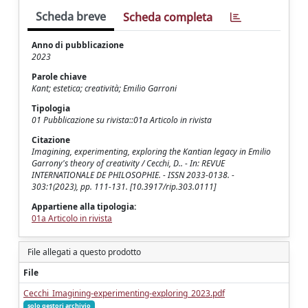
Scheda breve
Scheda completa
Anno di pubblicazione
2023
Parole chiave
Kant; estetica; creatività; Emilio Garroni
Tipologia
01 Pubblicazione su rivista::01a Articolo in rivista
Citazione
Imagining, experimenting, exploring the Kantian legacy in Emilio
Garrony's theory of creativity / Cecchi, D.. - In: REVUE
INTERNATIONALE DE PHILOSOPHIE. - ISSN 2033-0138. -
303:1(2023), pp. 111-131. [10.3917/rip.303.0111]
Appartiene alla tipologia:
01a Articolo in rivista
File allegati a questo prodotto
File
Cecchi_Imagining-experimenting-exploring_2023.pdf
solo gestori archivio