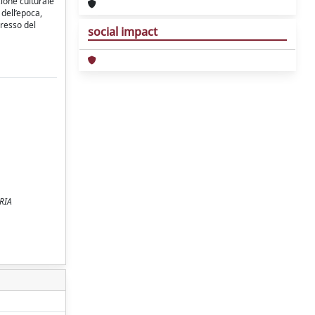
zione culturale
 dell’epoca,
gresso del
social impact
ORIA