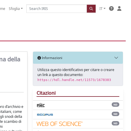
ome
Sfoglia
IT
ma della
Informazioni
Utilizza questo identificativo per citare o creare
un link a questo documento:
https://hdl.handle.net/11573/1678383
Citazioni
ND
ro d’archivio e
italiani, come
ND
gli snodi della
ale scambio di
ND
ni