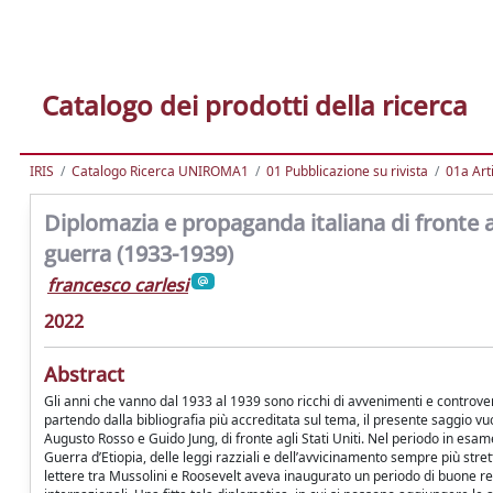
Catalogo dei prodotti della ricerca
IRIS
Catalogo Ricerca UNIROMA1
01 Pubblicazione su rivista
01a Arti
Diplomazia e propaganda italiana di fronte agl
guerra (1933-1939)
francesco carlesi
2022
Abstract
Gli anni che vanno dal 1933 al 1939 sono ricchi di avvenimenti e controvers
partendo dalla bibliografia più accreditata sul tema, il presente saggio vu
Augusto Rosso e Guido Jung, di fronte agli Stati Uniti. Nel periodo in esame 
Guerra d’Etiopia, delle leggi razziali e dell’avvicinamento sempre più str
lettere tra Mussolini e Roosevelt aveva inaugurato un periodo di buone rela