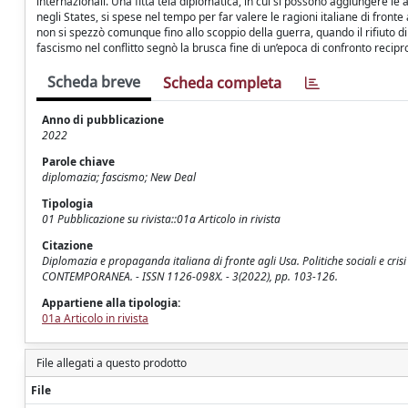
internazionali. Una fitta tela diplomatica, in cui si possono aggiungere le
negli States, si spese nel tempo per far valere le ragioni italiane di fronte
non si spezzò comunque fino allo scoppio della guerra, quando il rifiuto d
fascismo nel conflitto segnò la brusca fine di un’epoca di confronto recipr
Scheda breve
Scheda completa
Anno di pubblicazione
2022
Parole chiave
diplomazia; fascismo; New Deal
Tipologia
01 Pubblicazione su rivista::01a Articolo in rivista
Citazione
Diplomazia e propaganda italiana di fronte agli Usa. Politiche sociali e cri
CONTEMPORANEA. - ISSN 1126-098X. - 3(2022), pp. 103-126.
Appartiene alla tipologia:
01a Articolo in rivista
File allegati a questo prodotto
File