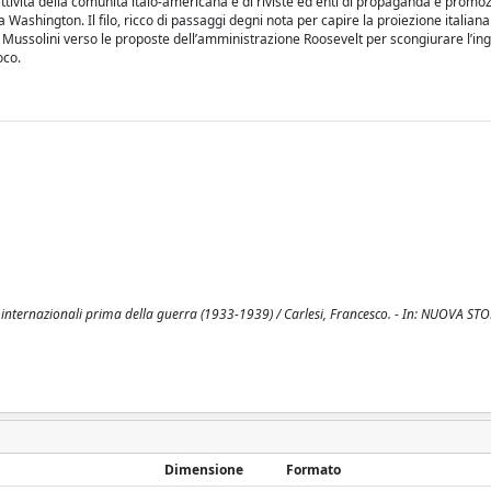
 attività della comunità italo-americana e di riviste ed enti di propaganda e promo
 a Washington. Il filo, ricco di passaggi degni nota per capire la proiezione italiana
i Mussolini verso le proposte dell’amministrazione Roosevelt per scongiurare l’in
oco.
si internazionali prima della guerra (1933-1939) / Carlesi, Francesco. - In: NUOVA ST
Dimensione
Formato