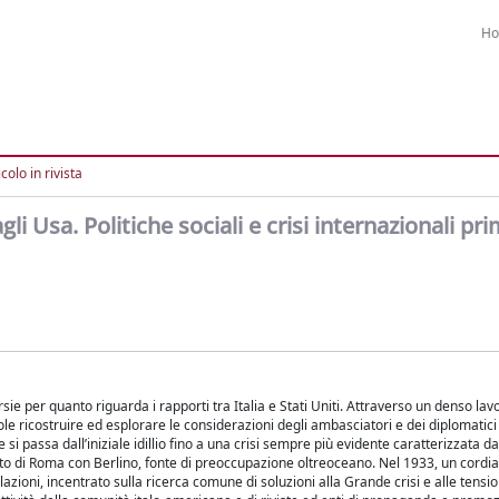
H
colo in rivista
i Usa. Politiche sociali e crisi internazionali pri
ie per quanto riguarda i rapporti tra Italia e Stati Uniti. Attraverso un denso lavo
ole ricostruire ed esplorare le considerazioni degli ambasciatori e dei diplomatici 
si passa dall’iniziale idillio fino a una crisi sempre più evidente caratterizzata da
etto di Roma con Berlino, fonte di preoccupazione oltreoceano. Nel 1933, un cordi
zioni, incentrato sulla ricerca comune di soluzioni alla Grande crisi e alle tensio