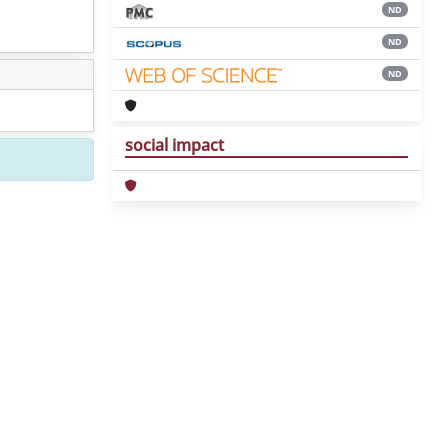
ND
ND
ND
social impact