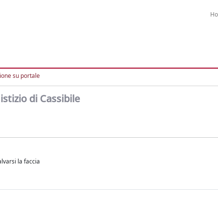
H
ione su portale
stizio di Cassibile
lvarsi la faccia