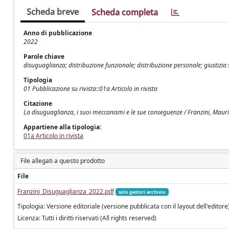
Scheda breve
Scheda completa
Anno di pubblicazione
2022
Parole chiave
disuguaglianza; distribuzione funzionale; distribuzione personale; giustizia
Tipologia
01 Pubblicazione su rivista::01a Articolo in rivista
Citazione
La disuguaglianza, i suoi meccanismi e le sue conseguenze / Franzini, Maur
Appartiene alla tipologia:
01a Articolo in rivista
File allegati a questo prodotto
File
Franzini_Disuguaglianza_2022.pdf
solo gestori archivio
Tipologia: Versione editoriale (versione pubblicata con il layout dell'editore
Licenza: Tutti i diritti riservati (All rights reserved)