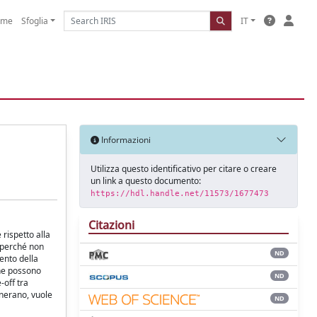
ome
Sfoglia
IT
Informazioni
Utilizza questo identificativo per citare o creare
un link a questo documento:
https://hdl.handle.net/11573/1677473
Citazioni
 rispetto alla
, perché non
ND
ento della
che possono
ND
-off tra
enerano, vuole
ND