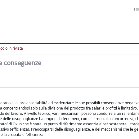
H
colo in rivista
sue conseguenze
erano e la loro accettabilità ed evidenziare le sue possibili conseguenze negative
a concentrandosi solo sulla divisione del prodotto fra salari e profitti è limitativo
o del lavoro. A livello teorico, vari meccanismi possono condurre a un rallentam
e delle disuguaglianze ha origine da fenomeni, come il freno alla concorrenza, 
cato” di Okun che è stata un punto di riferimento essenziale per sostenere il trade
ssivo (efficienza). Preoccuparsi delle disuguaglianze, e dei meccanismi che le g
la crescita e l’efficienza.