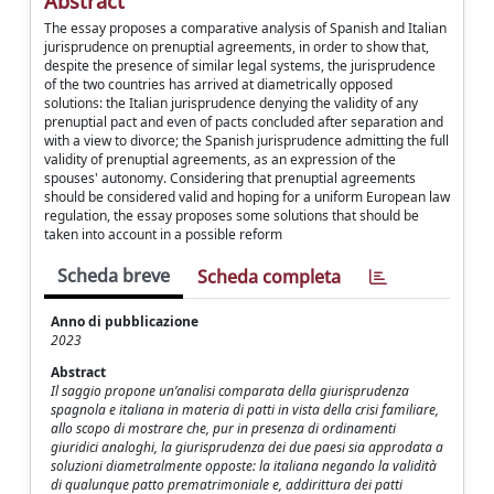
Abstract
The essay proposes a comparative analysis of Spanish and Italian
jurisprudence on prenuptial agreements, in order to show that,
despite the presence of similar legal systems, the jurisprudence
of the two countries has arrived at diametrically opposed
solutions: the Italian jurisprudence denying the validity of any
prenuptial pact and even of pacts concluded after separation and
with a view to divorce; the Spanish jurisprudence admitting the full
validity of prenuptial agreements, as an expression of the
spouses' autonomy. Considering that prenuptial agreements
should be considered valid and hoping for a uniform European law
regulation, the essay proposes some solutions that should be
taken into account in a possible reform
Scheda breve
Scheda completa
Anno di pubblicazione
2023
Abstract
Il saggio propone un’analisi comparata della giurisprudenza
spagnola e italiana in materia di patti in vista della crisi familiare,
allo scopo di mostrare che, pur in presenza di ordinamenti
giuridici analoghi, la giurisprudenza dei due paesi sia approdata a
soluzioni diametralmente opposte: la italiana negando la validità
di qualunque patto prematrimoniale e, addirittura dei patti