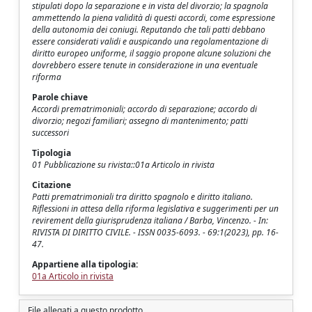
stipulati dopo la separazione e in vista del divorzio; la spagnola
ammettendo la piena validità di questi accordi, come espressione
della autonomia dei coniugi. Reputando che tali patti debbano
essere considerati validi e auspicando una regolamentazione di
diritto europeo uniforme, il saggio propone alcune soluzioni che
dovrebbero essere tenute in considerazione in una eventuale
riforma
Parole chiave
Accordi prematrimoniali; accordo di separazione; accordo di
divorzio; negozi familiari; assegno di mantenimento; patti
successori
Tipologia
01 Pubblicazione su rivista::01a Articolo in rivista
Citazione
Patti prematrimoniali tra diritto spagnolo e diritto italiano.
Riflessioni in attesa della riforma legislativa e suggerimenti per un
revirement della giurisprudenza italiana / Barba, Vincenzo. - In:
RIVISTA DI DIRITTO CIVILE. - ISSN 0035-6093. - 69:1(2023), pp. 16-
47.
Appartiene alla tipologia:
01a Articolo in rivista
File allegati a questo prodotto