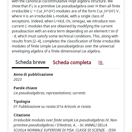
with the canonical cocommutative Hopf algebra structure. We
show that if L is a primitive Lie pseudoalgebra over H then all finite
irreducible L' = Cur_H^{H'}-modules are of the form Cur_H^{H'} V ,
where V is an irreducible L-module, with a single class of
exceptions. Indeed, when L=H(d, chi, omega), we introduce non-
current L'-modules that are obtained by modifying the current
pseudoaction with an extra term depending on an element t \in d'
- d, which must satisfy some technical conditions. This, along with
results from [2–4], completes the classification of finite irreducible
modules of finite simple Lie pseudoalgebras over the universal
enveloping algebra of a finite-dimensional Lie algebra.
Scheda breve
Scheda completa
Anno di pubblicazione
2023
Parole chiave
Lie pseudoalgebras; representations; currents
Tipologia
01 Pubblicazione su rivista::01a Articolo in rivista
Citazione
Irreducible modules over finite simple Lie pseudoalgebras IV. Non-
primitive pseudoalgebras / D'Andrea, A.. - In: ANNALI DELLA
SCUOLA NORMALE SUPERIORE DI PISA. CLASSE DI SCIENZE. - ISSN