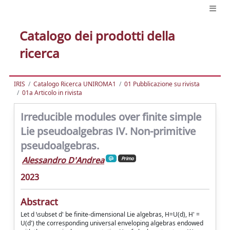
Catalogo dei prodotti della
ricerca
IRIS
Catalogo Ricerca UNIROMA1
01 Pubblicazione su rivista
01a Articolo in rivista
Irreducible modules over finite simple
Lie pseudoalgebras IV. Non-primitive
pseudoalgebras.
Alessandro D'Andrea
Primo
2023
Abstract
Let d \subset d' be finite-dimensional Lie algebras, H=U(d), H' =
U(d') the corresponding universal enveloping algebras endowed