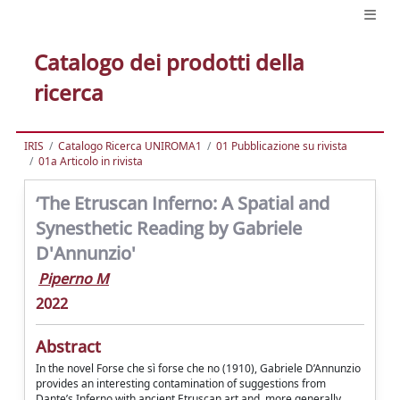
Catalogo dei prodotti della
ricerca
IRIS
Catalogo Ricerca UNIROMA1
01 Pubblicazione su rivista
01a Articolo in rivista
‘The Etruscan Inferno: A Spatial and
Synesthetic Reading by Gabriele
D'Annunzio'
Piperno M
2022
Abstract
In the novel Forse che sì forse che no (1910), Gabriele D’Annunzio
provides an interesting contamination of suggestions from
Dante’s Inferno with ancient Etruscan art and, more generally,