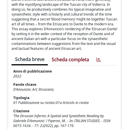
with the mystifying landscape of the Tuscan city of Volterra. In
doing so, he productively combines his typical imaginative and
synaesthetic style with scholarly and cultural trends of the time
suggesting that a secret ‘blood memory’ might tie together Tuscan
art of all times – from the Etruscans to Dante to the modern era.
This essay explores D’Annunzio’s rendering of the ‘Etruscan Dante’
by setting it in the wider context of the reception of Dante and of
ancient Italian art with a particular focus on the synaesthetic
contaminations between suggestions from the text and the visual
and tactual features of ancient Etruscan art.
Scheda breve
Scheda completa
Anno di pubblicazione
2022
Parole chiave
D'Annunzio; Art; Etruscans;
Tipologia
01 Pubblicazione su rivista::01a Articolo in rivista
Citazione
‘The Etruscan Inferno: A Spatial and Synesthetic Reading by
Gabriele D'Annunzio' / Piperno, M.. - In: ITALIAN STUDIES. - ISSN
0075-1634. - 77: 2:(2022), pp. 167-179.