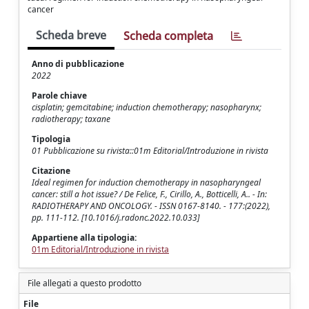
cancer
Scheda breve
Scheda completa
Anno di pubblicazione
2022
Parole chiave
cisplatin; gemcitabine; induction chemotherapy; nasopharynx;
radiotherapy; taxane
Tipologia
01 Pubblicazione su rivista::01m Editorial/Introduzione in rivista
Citazione
Ideal regimen for induction chemotherapy in nasopharyngeal
cancer: still a hot issue? / De Felice, F., Cirillo, A., Botticelli, A.. - In:
RADIOTHERAPY AND ONCOLOGY. - ISSN 0167-8140. - 177:(2022),
pp. 111-112. [10.1016/j.radonc.2022.10.033]
Appartiene alla tipologia:
01m Editorial/Introduzione in rivista
File allegati a questo prodotto
File