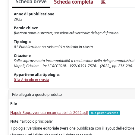
Scheda breve
Scheda completa
Anno di pubblicazione
2022
Parole chiave
funzioni amministrative; sussidiarietà verticale; delega di funzioni
Tipologia
01 Pubblicazione su rivista::01a Articolo in rivista
Citazione
Sulla sopravvenuta incompatibilità a costituzione della delega amministrativ
Napoli, Cristina. - In: LE REGIONI. - ISSN 0391-7576. - (2022), pp. 276-296.
Appartiene alla tipologia:
01a Articolo in rivista
File allegati a questo prodotto
File
Napoli_Sopravvenuta-incompatibilità_2022.pdf
solo gestori archivio
Note: "articolo principale"
Tipologia: Versione editoriale (versione pubblicata con il layout dell'editore