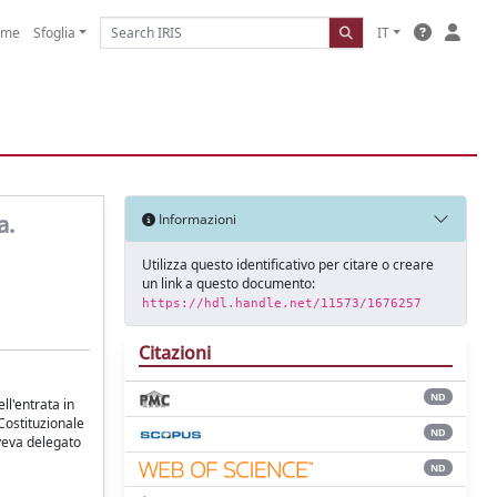
ome
Sfoglia
IT
a.
Informazioni
Utilizza questo identificativo per citare o creare
un link a questo documento:
https://hdl.handle.net/11573/1676257
Citazioni
ND
ll'entrata in
Costituzionale
ND
aveva delegato
ND