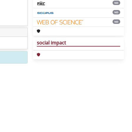
ND
ND
ND
social impact