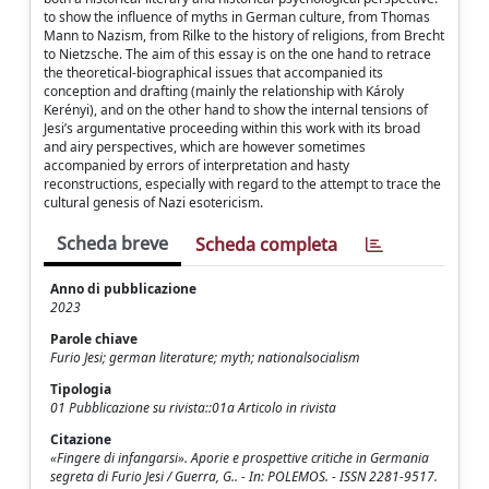
to show the influence of myths in German culture, from Thomas
Mann to Nazism, from Rilke to the history of religions, from Brecht
to Nietzsche. The aim of this essay is on the one hand to retrace
the theoretical-biographical issues that accompanied its
conception and drafting (mainly the relationship with Károly
Kerényi), and on the other hand to show the internal tensions of
Jesi’s argumentative proceeding within this work with its broad
and airy perspectives, which are however sometimes
accompanied by errors of interpretation and hasty
reconstructions, especially with regard to the attempt to trace the
cultural genesis of Nazi esotericism.
Scheda breve
Scheda completa
Anno di pubblicazione
2023
Parole chiave
Furio Jesi; german literature; myth; nationalsocialism
Tipologia
01 Pubblicazione su rivista::01a Articolo in rivista
Citazione
«Fingere di infangarsi». Aporie e prospettive critiche in Germania
segreta di Furio Jesi / Guerra, G.. - In: POLEMOS. - ISSN 2281-9517.