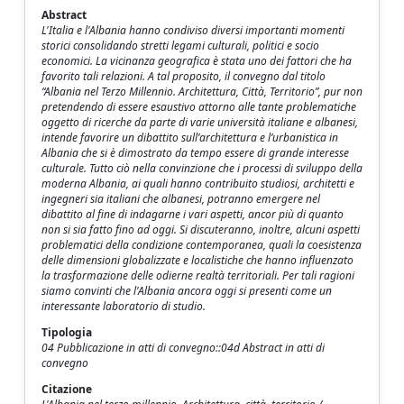
Abstract
L'Italia e l'Albania hanno condiviso diversi importanti momenti
storici consolidando stretti legami culturali, politici e socio
economici. La vicinanza geografica è stata uno dei fattori che ha
favorito tali relazioni. A tal proposito, il convegno dal titolo
“Albania nel Terzo Millennio. Architettura, Città, Territorio”, pur non
pretendendo di essere esaustivo attorno alle tante problematiche
oggetto di ricerche da parte di varie università italiane e albanesi,
intende favorire un dibattito sull’architettura e l’urbanistica in
Albania che si è dimostrato da tempo essere di grande interesse
culturale. Tutto ciò nella convinzione che i processi di sviluppo della
moderna Albania, ai quali hanno contribuito studiosi, architetti e
ingegneri sia italiani che albanesi, potranno emergere nel
dibattito al fine di indagarne i vari aspetti, ancor più di quanto
non si sia fatto fino ad oggi. Si discuteranno, inoltre, alcuni aspetti
problematici della condizione contemporanea, quali la coesistenza
delle dimensioni globalizzate e localistiche che hanno influenzato
la trasformazione delle odierne realtà territoriali. Per tali ragioni
siamo convinti che l'Albania ancora oggi si presenti come un
interessante laboratorio di studio.
Tipologia
04 Pubblicazione in atti di convegno::04d Abstract in atti di
convegno
Citazione