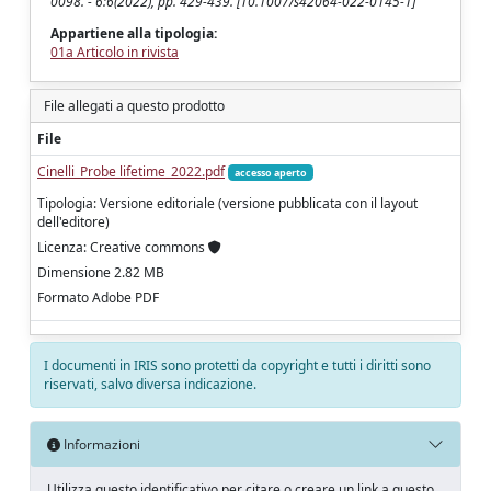
0098. - 6:6(2022), pp. 429-439. [10.1007/s42064-022-0145-1]
Appartiene alla tipologia:
01a Articolo in rivista
File allegati a questo prodotto
File
Cinelli_Probe lifetime_2022.pdf
accesso aperto
Tipologia: Versione editoriale (versione pubblicata con il layout
dell'editore)
Licenza: Creative commons
Dimensione 2.82 MB
Formato Adobe PDF
I documenti in IRIS sono protetti da copyright e tutti i diritti sono
riservati, salvo diversa indicazione.
Informazioni
Utilizza questo identificativo per citare o creare un link a questo