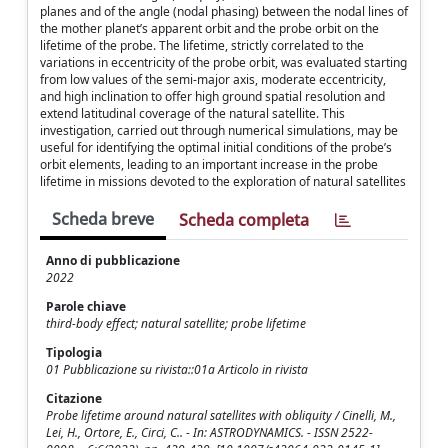
planes and of the angle (nodal phasing) between the nodal lines of
the mother planet’s apparent orbit and the probe orbit on the
lifetime of the probe. The lifetime, strictly correlated to the
variations in eccentricity of the probe orbit, was evaluated starting
from low values of the semi-major axis, moderate eccentricity,
and high inclination to offer high ground spatial resolution and
extend latitudinal coverage of the natural satellite. This
investigation, carried out through numerical simulations, may be
useful for identifying the optimal initial conditions of the probe’s
orbit elements, leading to an important increase in the probe
lifetime in missions devoted to the exploration of natural satellites
Scheda breve
Scheda completa
Anno di pubblicazione
2022
Parole chiave
third-body effect; natural satellite; probe lifetime
Tipologia
01 Pubblicazione su rivista::01a Articolo in rivista
Citazione
Probe lifetime around natural satellites with obliquity / Cinelli, M.,
Lei, H., Ortore, E., Circi, C.. - In: ASTRODYNAMICS. - ISSN 2522-