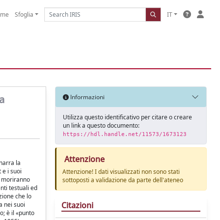
ome
Sfoglia
IT
na
Informazioni
Utilizza questo identificativo per citare o creare
un link a questo documento:
https://hdl.handle.net/11573/1673123
Attenzione
narra la
 e i suoi
Attenzione! I dati visualizzati non sono stati
i, moriranno
sottoposti a validazione da parte dell'ateneo
ti testuali ed
zione che lo
Citazioni
a nei suoi
o; è il «punto