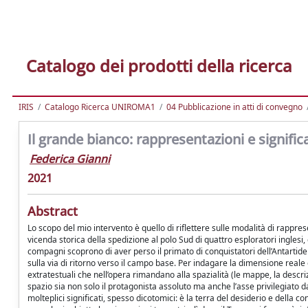
Catalogo dei prodotti della ricerca
IRIS
Catalogo Ricerca UNIROMA1
04 Pubblicazione in atti di convegno
Il grande bianco: rappresentazioni e significa
Federica Gianni
2021
Abstract
Lo scopo del mio intervento è quello di riflettere sulle modalità di rappres
vicenda storica della spedizione al polo Sud di quattro esploratori inglesi, 
compagni scoprono di aver perso il primato di conquistatori dell’Antartide
sulla via di ritorno verso il campo base. Per indagare la dimensione reale
extratestuali che nell’opera rimandano alla spazialità (le mappe, la descri
spazio sia non solo il protagonista assoluto ma anche l’asse privilegiato d
molteplici significati, spesso dicotomici: è la terra del desiderio e della c