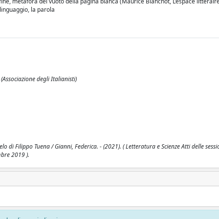
infine, metafora del vuoto della pagina bianca (Maurice Blanchot, L’espace littérair
 linguaggio, la parola
(Associazione degli Italianisti)
o di Filippo Tuena / Gianni, Federica. - (2021). ( Letteratura e Scienze Atti delle sessi
mbre 2019 ).