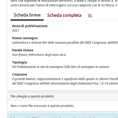
zero che inghiotte le misurazioni terrestri», lì dove il Tempo si ferma; è, 
un’occasione per Tuena di interrogarsi sul suo rapporto con la scrittura, il
Scheda breve
Scheda completa
Anno di pubblicazione
2021
Nome convegno
Letteratura e Scienze Atti delle sessioni parallele del XXIII Congresso dell’ADI 
Parole chiave
non fiction; letteratura degli anni zero;
Tipologia
04 Pubblicazione in atti di convegno::04b Atto di convegno in volume
Citazione
Il grande bianco: rappresentazioni e significati dello spazio in Ultimo Parallel
del XXIII Congresso dell’ADI (Associazione degli Italianisti) Pisa, 12-14 sette
File allegati a questo prodotto
Non ci sono file associati a questo prodotto.