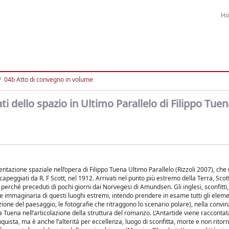
H
04b Atto di convegno in volume
ti dello spazio in Ultimo Parallelo di Filippo Tue
entazione spaziale nell’opera di Filippo Tuena Ultimo Parallelo (Rizzoli 2007), che 
capeggiati da R. F Scott, nel 1912. Arrivati nel punto più estremo della Terra, Scott
 perché preceduti di pochi giorni dai Norvegesi di Amundsen. Gli inglesi, sconfitt
 e immaginaria di questi luoghi estremi, intendo prendere in esame tutti gli elemen
zione del paesaggio, le fotografie che ritraggono lo scenario polare), nella convin
a Tuena nell’articolazione della struttura del romanzo. L’Antartide viene raccontat
onquista, ma è anche l’alterità per eccellenza, luogo di sconfitta, morte e non ritorn