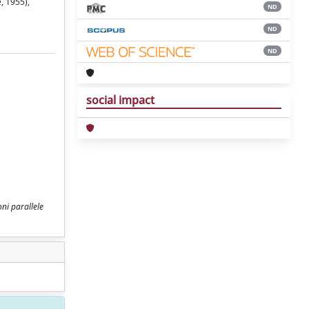
e, 1955),
ND
ND
ND
social impact
oni parallele