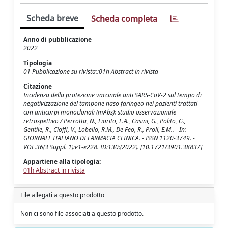
Scheda breve
Scheda completa
Anno di pubblicazione
2022
Tipologia
01 Pubblicazione su rivista::01h Abstract in rivista
Citazione
Incidenza della protezione vaccinale anti SARS-CoV-2 sul tempo di
negativizzazione del tampone naso faringeo nei pazienti trattati
con anticorpi monoclonali (mAbs): studio osservazionale
retrospettivo / Perrotta, N., Fiorito, L.A., Casini, G., Polito, G.,
Gentile, R., Cioffi, V., Lobello, R.M., De Feo, R., Proli, E.M.. - In:
GIORNALE ITALIANO DI FARMACIA CLINICA. - ISSN 1120-3749. -
VOL.36(3 Suppl. 1):e1-e228. ID:130:(2022). [10.1721/3901.38837]
Appartiene alla tipologia:
01h Abstract in rivista
File allegati a questo prodotto
Non ci sono file associati a questo prodotto.