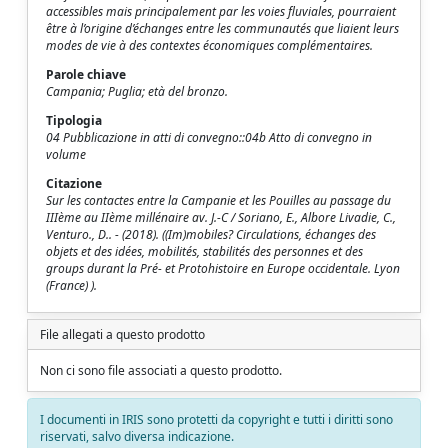
accessibles mais principalement par les voies fluviales, pourraient
être à l’origine d’échanges entre les communautés que liaient leurs
modes de vie à des contextes économiques complémentaires.
Parole chiave
Campania; Puglia; età del bronzo.
Tipologia
04 Pubblicazione in atti di convegno::04b Atto di convegno in
volume
Citazione
Sur les contactes entre la Campanie et les Pouilles au passage du
IIIème au IIème millénaire av. J.-C / Soriano, E., Albore Livadie, C.,
Venturo., D.. - (2018). ((Im)mobiles? Circulations, échanges des
objets et des idées, mobilités, stabilités des personnes et des
groups durant la Pré- et Protohistoire en Europe occidentale. Lyon
(France) ).
File allegati a questo prodotto
Non ci sono file associati a questo prodotto.
I documenti in IRIS sono protetti da copyright e tutti i diritti sono
riservati, salvo diversa indicazione.