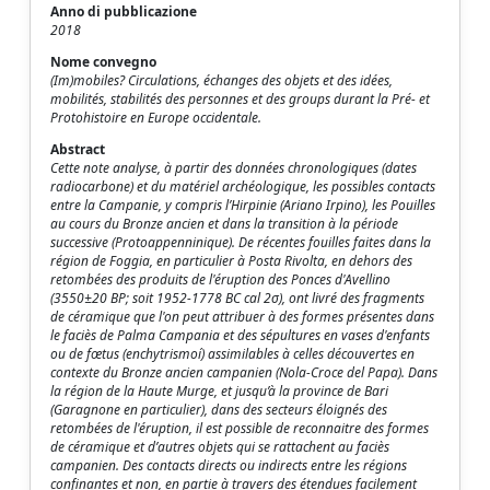
Anno di pubblicazione
2018
Nome convegno
(Im)mobiles? Circulations, échanges des objets et des idées,
mobilités, stabilités des personnes et des groups durant la Pré- et
Protohistoire en Europe occidentale.
Abstract
Cette note analyse, à partir des données chronologiques (dates
radiocarbone) et du matériel archéologique, les possibles contacts
entre la Campanie, y compris l’Hirpinie (Ariano Irpino), les Pouilles
au cours du Bronze ancien et dans la transition à la période
successive (Protoappenninique). De récentes fouilles faites dans la
région de Foggia, en particulier à Posta Rivolta, en dehors des
retombées des produits de l'éruption des Ponces d'Avellino
(3550±20 BP; soit 1952-1778 BC cal 2σ), ont livré des fragments
de céramique que l'on peut attribuer à des formes présentes dans
le faciès de Palma Campania et des sépultures en vases d'enfants
ou de fœtus (enchytrismoí) assimilables à celles découvertes en
contexte du Bronze ancien campanien (Nola-Croce del Papa). Dans
la région de la Haute Murge, et jusqu’à la province de Bari
(Garagnone en particulier), dans des secteurs éloignés des
retombées de l'éruption, il est possible de reconnaitre des formes
de céramique et d’autres objets qui se rattachent au faciès
campanien. Des contacts directs ou indirects entre les régions
confinantes et non, en partie à travers des étendues facilement