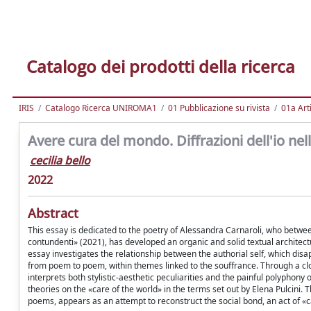
Catalogo dei prodotti della ricerca
IRIS
Catalogo Ricerca UNIROMA1
01 Pubblicazione su rivista
01a Arti
Avere cura del mondo. Diffrazioni dell'io nel
cecilia bello
2022
Abstract
This essay is dedicated to the poetry of Alessandra Carnaroli, who between 
contundenti» (2021), has developed an organic and solid textual architectu
essay investigates the relationship between the authorial self, which disap
from poem to poem, within themes linked to the souffrance. Through a clos
interprets both stylistic-aesthetic peculiarities and the painful polyphony 
theories on the «care of the world» in the terms set out by Elena Pulcini. T
poems, appears as an attempt to reconstruct the social bond, an act of «c