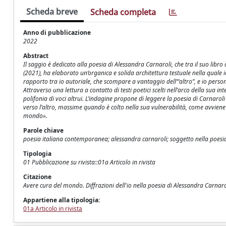
Scheda breve
Scheda completa
Anno di pubblicazione
2022
Abstract
Il saggio è dedicato alla poesia di Alessandra Carnaroli, che tra il suo libro 
(2021), ha elaborato un’organica e solida architettura testuale nella quale 
rapporto tra io autoriale, che scompare a vantaggio dell’“altro”, e io pers
Attraverso una lettura a contatto di testi poetici scelti nell’arco della sua int
polifonia di voci altrui. L’indagine propone di leggere la poesia di Carnaroli
verso l’altro, massime quando è colto nella sua vulnerabilità, come avviene n
mondo».
Parole chiave
poesia italiana contemporanea; alessandra carnaroli; soggetto nella poesi
Tipologia
01 Pubblicazione su rivista::01a Articolo in rivista
Citazione
Avere cura del mondo. Diffrazioni dell'io nella poesia di Alessandra Carnarol
Appartiene alla tipologia:
01a Articolo in rivista