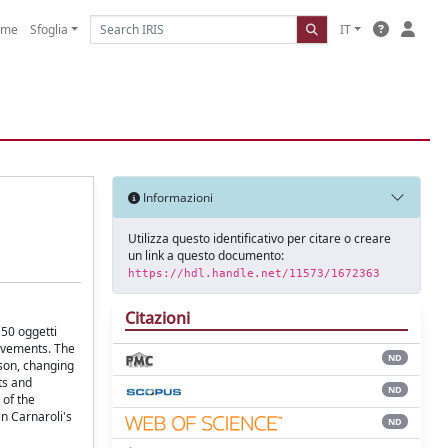
ome
Sfoglia
IT
Informazioni
Utilizza questo identificativo per citare o creare
un link a questo documento:
https://hdl.handle.net/11573/1672363
Citazioni
 50 oggetti
movements. The
ND
rson, changing
ts and
ND
 of the
in Carnaroli's
ND