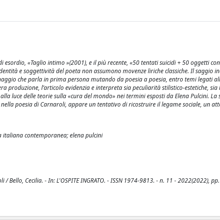
di esordio, «Taglio intimo »(2001), e il più recente, «50 tentati suicidi + 50 oggetti c
identità e soggettività del poeta non assumono movenze liriche classiche. Il saggio in
onaggio che parla in prima persona mutando da poesia a poesia, entro temi legati al
era produzione, l’articolo evidenzia e interpreta sia peculiarità stilistico-estetiche, sia
 alla luce delle teorie sulla «cura del mondo» nei termini esposti da Elena Pulcini. La 
ella poesia di Carnaroli, appare un tentativo di ricostruire il legame sociale, un att
a italiana contemporanea; elena pulcini
i / Bello, Cecilia. - In: L'OSPITE INGRATO. - ISSN 1974-9813. - n. 11 - 2022(2022), pp