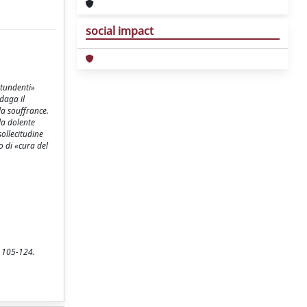
social impact
ontundenti»
daga il
la souffrance.
 la dolente
sollecitudine
o di «cura del
. 105-124.